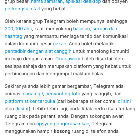
grup besar,
nama samaran
,
aplikasi desktop
dan opsyen
perkongsian fail
yang hebat.
Oleh kerana grup Telegram boleh mempunyai sehingga
200,000 ahli
, kami menyokong
balasan, seruan dan
hashtag
yang membantu menjaga tertib dan komunikasi
dalam komuniti besar
cekap
. Anda boleh melantik
pentadbir dengan alat canggih
untuk menolong komuniti
ini maju dengan aman.
Grup awam
boleh disertai oleh
sesiapa sahaja dan merupakan platform yang hebat untuk
perbincangan dan mengumpul maklum balas.
Sekiranya anda lebih gemar bergambar, Telegram ada
animasi
carian gif
,
penyunting foto
yang canggih, dan
platform stiker terbuka
(cari beberapa stiker comel
di sini
atau
di sini
). Lebih-lebih lagi, anda tidak perlu risau tentang
ruang disk pada peranti anda. Dengan sokongan awan
Telegram dan
opsyen pengurusan kac
, Telegram
menggunakan hampir
kosong
ruang di telefon anda.