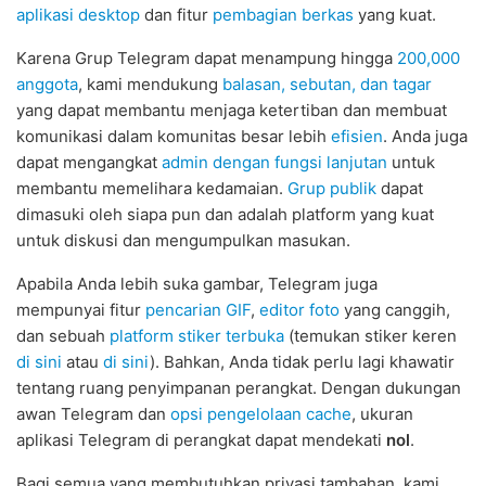
aplikasi desktop
dan fitur
pembagian berkas
yang kuat.
Karena Grup Telegram dapat menampung hingga
200,000
anggota
, kami mendukung
balasan, sebutan, dan tagar
yang dapat membantu menjaga ketertiban dan membuat
komunikasi dalam komunitas besar lebih
efisien
. Anda juga
dapat mengangkat
admin dengan fungsi lanjutan
untuk
membantu memelihara kedamaian.
Grup publik
dapat
dimasuki oleh siapa pun dan adalah platform yang kuat
untuk diskusi dan mengumpulkan masukan.
Apabila Anda lebih suka gambar, Telegram juga
mempunyai fitur
pencarian GIF
,
editor foto
yang canggih,
dan sebuah
platform stiker terbuka
(temukan stiker keren
di sini
atau
di sini
). Bahkan, Anda tidak perlu lagi khawatir
tentang ruang penyimpanan perangkat. Dengan dukungan
awan Telegram dan
opsi pengelolaan cache
, ukuran
aplikasi Telegram di perangkat dapat mendekati
nol
.
Bagi semua yang membutuhkan privasi tambahan, kami