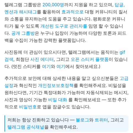
텔레그램 그룹방은
200,000명
까지 지원을 하고 있으며,
답글,
멘션과 해시태그
를 활용하여
효과적으로
대형 커뮤니티의 질서
와 소통을 유지하는데 도움을 주고 있습니다. 평화로운 커뮤니
티가 될 수 있도록
개선된 도구로 관리자를
임명 할 수 있습니
다.
공개 그룹방
은 누구나 입장이 가능하며 다양한 토론과 피드
백을 수집이 가능한 강력한 플랫폼입니다.
사진등에 더 관심이 있으시다면, 텔레그램에서는 움직이는
gif
검색
, 최첨단
사진 에디터
, 그리고
오픈 스티커 플랫폼
이 있습니
다. (멋진 스티커를
여기
와
여기
에서 찾아보세요.)
추가적으로 보안에 대해 상세한 내용을 알고 싶으신분들은
고급
설정
과 혁신적인
개인정보보호정책
를 확인해주세요. 비밀성을
원하신다면, 기기간 특정대화가 가능하며 자동삭제되는 메시지,
사진과 영상이 가능한
비밀 대화
를 확인해보세요 — 또한 추가
적으로
비밀번호
로 앱을 잠글수도 있습니다.
저희는 항상 진화하고 있습니다 —
블로그
와
트위터
, 그리고
텔레그램 공식채널
을 확인해주세요.