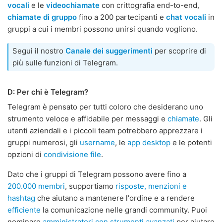
vocali
e le
videochiamate
con crittografia end-to-end,
chiamate di gruppo
fino a 200 partecipanti e
chat vocali
in
gruppi a cui i membri possono unirsi quando vogliono.
Segui il nostro
Canale dei suggerimenti
per scoprire di
più sulle funzioni di Telegram.
D: Per chi è Telegram?
Telegram è pensato per tutti coloro che desiderano uno
strumento veloce e affidabile per messaggi e
chiamate
. Gli
utenti aziendali e i piccoli team potrebbero apprezzare i
gruppi numerosi, gli
username
, le
app desktop
e le potenti
opzioni di
condivisione file
.
Dato che i gruppi di Telegram possono avere fino a
200.000 membri
, supportiamo
risposte, menzioni e
hashtag
che aiutano a mantenere l'ordine e a rendere
efficiente
la comunicazione nelle grandi community. Puoi
nominare
amministratori con strumenti avanzati
per aiutare