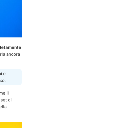
letamente
rla ancora
i
e
ico
.
me il
set di
ella