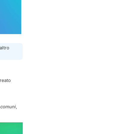
altro
creato
 comuni
,