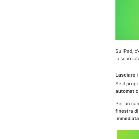
Su iPad, c
la scorcia
Lasciare 
Se il propr
automati
Per un con
finestra d
immediat