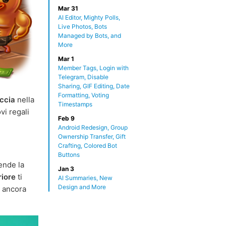
Mar 31
AI Editor, Mighty Polls,
Live Photos, Bots
Managed by Bots, and
More
Mar 1
Member Tags, Login with
Telegram, Disable
Sharing, GIF Editing, Date
Formatting, Voting
accia
nella
Timestamps
i regali
Feb 9
Android Redesign, Group
Ownership Transfer, Gift
Crafting, Colored Bot
Buttons
ende la
Jan 3
riore
ti
AI Summaries, New
Design and More
o ancora