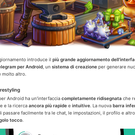
iornamento introduce il
più grande aggiornamento dell'interf
elegram per Android
, un
sistema di creazione
per generare nuov
e molto altro.
restyling
er Android ha un'interfaccia
completamente ridisegnata
che r
e e la ricerca
ancora più rapide
e
intuitive
. La nuova
barra infe
 passare facilmente tra le chat, le impostazioni, il profilo e altr
golo tocco
.