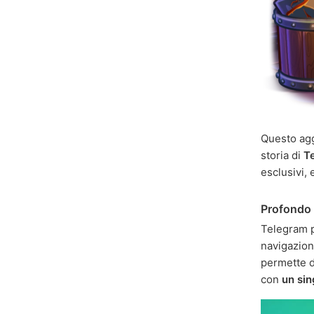
Questo agg
storia di
T
esclusivi, 
Profondo 
Telegram p
navigazion
permette di
con
un sin