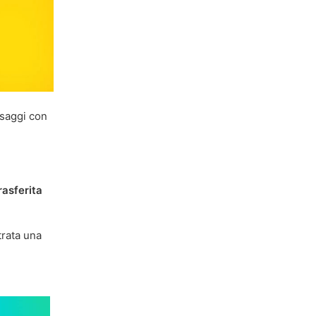
saggi con
rasferita
trata una