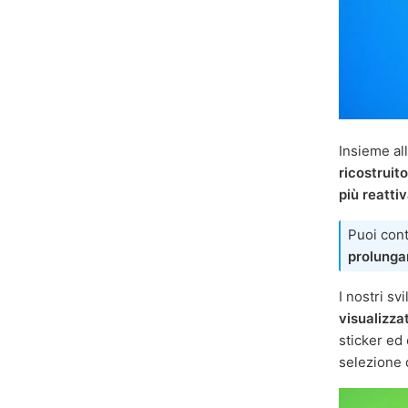
Insieme al
ricostruito
più reatti
Puoi contr
prolungar
I nostri sv
visualizza
sticker ed 
selezione 