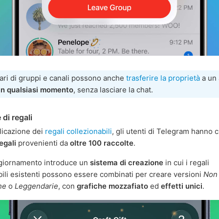
tari di gruppi e canali possono anche
trasferire la proprietà
a un 
in qualsiasi momento
, senza lasciare la chat.
di regali
licazione dei
regali collezionabili
, gli utenti di Telegram hanno 
regali
provenienti da
oltre 100 raccolte
.
giornamento introduce un
sistema di creazione
in cui i regali
bili esistenti possono essere combinati per creare versioni
Non
he
o
Leggendarie
, con
grafiche mozzafiato
ed
effetti unici
.