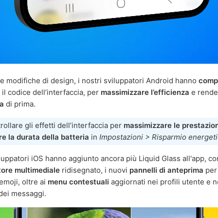
le modifiche di design, i nostri sviluppatori Android hanno
comp
il codice dell’interfaccia, per
massimizzare l’efficienza
e rende
va
di prima.
ollare gli effetti dell’interfaccia per
massimizzare le prestazion
e la durata della batteria
in
Impostazioni > Risparmio energet
iluppatori iOS hanno aggiunto ancora più Liquid Glass all'app, co
tore multimediale
ridisegnato, i nuovi
pannelli di anteprima
per 
emoji, oltre ai
menu contestuali
aggiornati nei profili utente e n
dei messaggi.