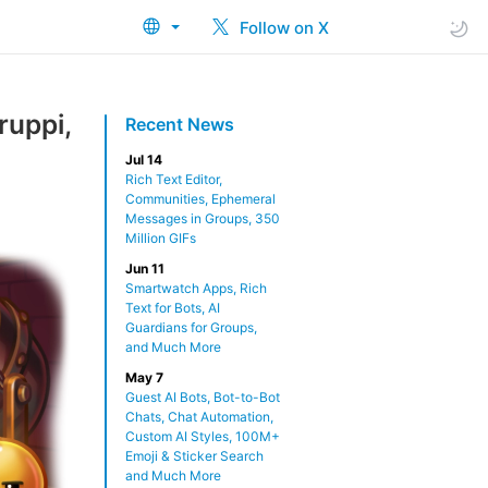
Follow on X
ruppi,
Recent News
Jul 14
Rich Text Editor,
Communities, Ephemeral
Messages in Groups, 350
Million GIFs
Jun 11
Smartwatch Apps, Rich
Text for Bots, AI
Guardians for Groups,
and Much More
May 7
Guest AI Bots, Bot-to-Bot
Chats, Chat Automation,
Custom AI Styles, 100M+
Emoji & Sticker Search
and Much More