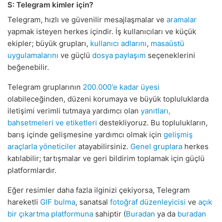
S: Telegram kimler için?
Telegram, hızlı ve güvenilir mesajlaşmalar ve
aramalar
yapmak isteyen herkes içindir. İş kullanıcıları ve küçük
ekipler; büyük grupları,
kullanıcı adlarını
,
masaüstü
uygulamalarını
ve güçlü
dosya paylaşım
seçeneklerini
beğenebilir.
Telegram gruplarının
200.000'e kadar üyesi
olabileceğinden, düzeni korumaya ve büyük topluluklarda
iletişimi verimli tutmaya yardımcı olan
yanıtları,
bahsetmeleri ve etiketleri
destekliyoruz. Bu toplulukların,
barış içinde gelişmesine yardımcı olmak için
gelişmiş
araçlarla yöneticiler
atayabilirsiniz.
Genel gruplara
herkes
katılabilir; tartışmalar ve geri bildirim toplamak için güçlü
platformlardır.
Eğer resimler daha fazla ilginizi çekiyorsa, Telegram
hareketli
GIF bulma
, sanatsal
fotoğraf düzenleyicisi
ve
açık
bir çıkartma platformuna
sahiptir (
Buradan
ya da
buradan