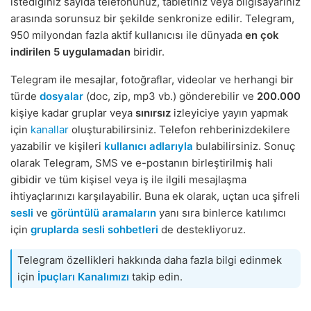
istediğiniz sayıda telefonunuz, tabletiniz veya bilgisayarınız
arasında sorunsuz bir şekilde senkronize edilir. Telegram,
950 milyondan fazla aktif kullanıcısı ile dünyada
en çok
indirilen 5 uygulamadan
biridir.
Telegram ile mesajlar, fotoğraflar, videolar ve herhangi bir
türde
dosyalar
(doc, zip, mp3 vb.) gönderebilir ve
200.000
kişiye kadar gruplar veya
sınırsız
izleyiciye yayın yapmak
için
kanallar
oluşturabilirsiniz. Telefon rehberinizdekilere
yazabilir ve kişileri
kullanıcı adlarıyla
bulabilirsiniz. Sonuç
olarak Telegram, SMS ve e-postanın birleştirilmiş hali
gibidir ve tüm kişisel veya iş ile ilgili mesajlaşma
ihtiyaçlarınızı karşılayabilir. Buna ek olarak, uçtan uca şifreli
sesli
ve
görüntülü aramaların
yanı sıra binlerce katılımcı
için
gruplarda sesli sohbetleri
de destekliyoruz.
Telegram özellikleri hakkında daha fazla bilgi edinmek
için
İpuçları Kanalımızı
takip edin.