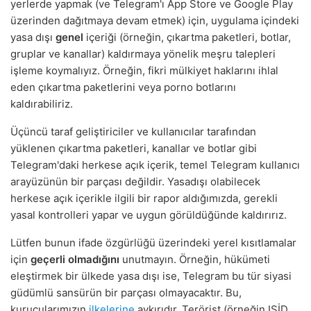
yerlerde yapmak (ve Telegram'ı App Store ve Google Play
üzerinden dağıtmaya devam etmek) için, uygulama içindeki
yasa dışı
genel
içeriği (örneğin, çıkartma paketleri, botlar,
gruplar ve kanallar) kaldırmaya yönelik meşru talepleri
işleme koymalıyız. Örneğin, fikri mülkiyet haklarını ihlal
eden çıkartma paketlerini veya porno botlarını
kaldırabiliriz.
Üçüncü taraf geliştiriciler ve kullanıcılar tarafından
yüklenen çıkartma paketleri, kanallar ve botlar gibi
Telegram'daki herkese açık içerik, temel Telegram kullanıcı
arayüzünün bir parçası değildir. Yasadışı olabilecek
herkese açık içerikle ilgili bir rapor aldığımızda, gerekli
yasal kontrolleri yapar ve uygun görüldüğünde kaldırırız.
Lütfen bunun ifade özgürlüğü üzerindeki yerel kısıtlamalar
için
geçerli olmadığını
unutmayın. Örneğin, hükümeti
eleştirmek bir ülkede yasa dışı ise, Telegram bu tür siyasi
güdümlü sansürün bir parçası olmayacaktır. Bu,
kurucularımızın
ilkelerine
aykırıdır. Terörist (örneğin IŞİD