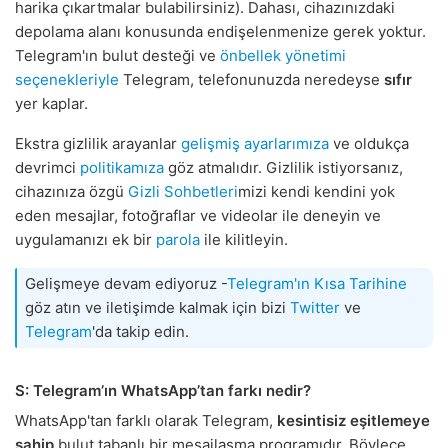
harika çıkartmalar bulabilirsiniz). Dahası, cihazınızdaki
depolama alanı konusunda endişelenmenize gerek yoktur.
Telegram'ın bulut desteği ve
önbellek yönetimi
seçenekleriyle
Telegram, telefonunuzda neredeyse
sıfır
yer kaplar.
Ekstra gizlilik arayanlar
gelişmiş ayarlarımıza
ve oldukça
devrimci
politikamıza
göz atmalıdır. Gizlilik istiyorsanız,
cihazınıza özgü
Gizli Sohbetleri
mizi kendi kendini yok
eden mesajlar, fotoğraflar ve videolar ile deneyin ve
uygulamanızı ek bir
parola
ile kilitleyin.
Gelişmeye devam ediyoruz -
Telegram'ın Kısa Tarihine
göz atın ve iletişimde kalmak için bizi
Twitter
ve
Telegram
'da takip edin.
S: Telegram’ın WhatsApp’tan farkı nedir?
WhatsApp'tan farklı olarak Telegram,
kesintisiz eşitlemeye
sahip
bulut tabanlı bir mesajlaşma programıdır. Böylece,