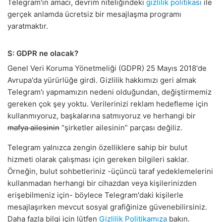
Telegram'ın amacı, devrim niteliğindeki
gizlilik politikası
ile
gerçek anlamda ücretsiz bir mesajlaşma programı
yaratmaktır.
S: GDPR ne olacak?
Genel Veri Koruma Yönetmeliği (GDPR) 25 Mayıs 2018'de
Avrupa'da yürürlüğe girdi. Gizlilik hakkımızı geri almak
Telegram'ı yapmamızın nedeni olduğundan, değiştirmemiz
gereken çok şey yoktu. Verilerinizi reklam hedefleme için
kullanmıyoruz, başkalarına satmıyoruz ve herhangi bir
mafya ailesinin
“şirketler ailesinin” parçası değiliz.
Telegram yalnızca zengin özelliklere sahip bir bulut
hizmeti olarak çalışması için gereken bilgileri saklar.
Örneğin, bulut sohbetleriniz -üçüncü taraf yedeklemelerini
kullanmadan herhangi bir cihazdan veya kişilerinizden
erişebilmeniz için- böylece Telegram'daki kişilerle
mesajlaşırken mevcut sosyal grafiğinize güvenebilirsiniz.
Daha fazla bilgi için lütfen
Gizlilik Politikamıza
bakın.