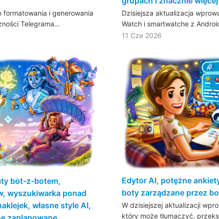
grupach i znacznie więcej
 formatowania i generowania
Dzisiejsza aktualizacja wpro
czności Telegrama…
Watch i smartwatche z Androi
11 Cze 2026
Edytor AI, potężne ankiety
aty bot-z-botem,
boty zarządzane przez bot
w, wyszukiwarka ponad
aklejek, własne style AI,
W dzisiejszej aktualizacji wp
który może tłumaczyć, przeks
che zaplanowane