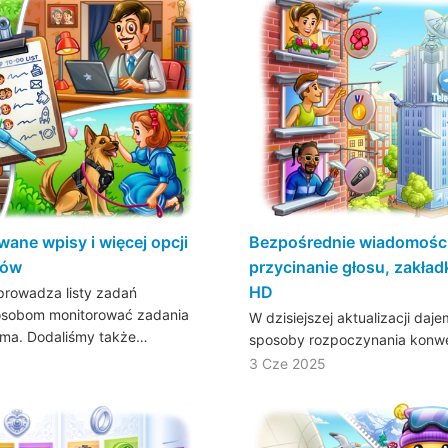
ane wpisy i więcej opcji
Bezpośrednie wiadomości
łów
przycinanie głosu, zakład
HD
wprowadza listy zadań
osobom monitorować zadania
W dzisiejszej aktualizacji d
ama. Dodaliśmy także…
sposoby rozpoczynania konwe
3 Cze 2025