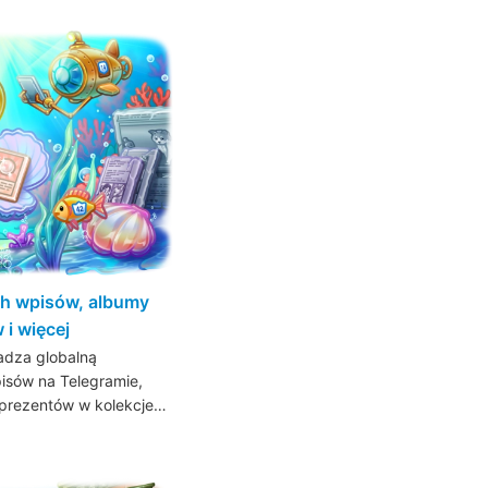
h wpisów, albumy
 i więcej
adza globalną
isów na Telegramie,
i prezentów w kolekcje…