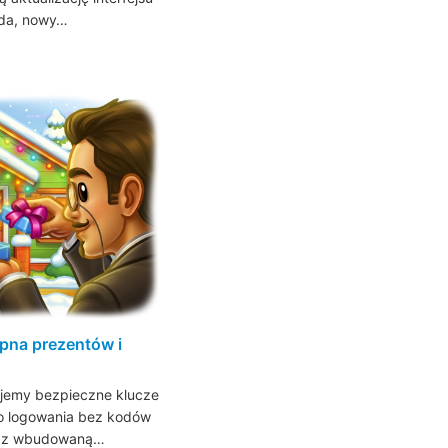
ida, nowy…
upna prezentów i
dajemy bezpieczne klucze
o logowania bez kodów
w z wbudowaną…