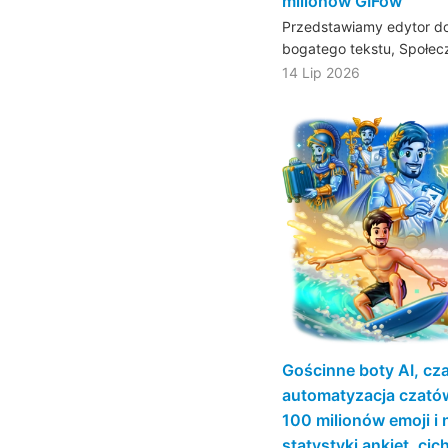
milionów GIFów
Przedstawiamy edytor do
bogatego tekstu, Społe
14 Lip 2026
Gościnne boty AI, cz
automatyzacja czató
100 milionów emoji i n
statystyki ankiet, ci