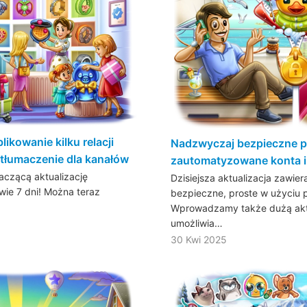
ikowanie kilku relacji
Nadzwyczaj bezpieczne p
tłumaczenie dla kanałów
zautomatyzowane konta i 
czącą aktualizację
Dzisiejsza aktualizacja zawie
wie 7 dni! Można teraz
bezpieczne, proste w użyciu 
Wprowadzamy także dużą aktu
umożliwia…
30 Kwi 2025