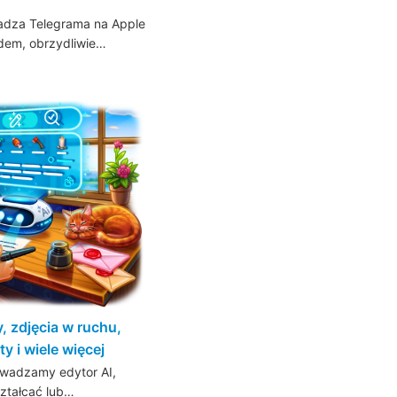
wadza Telegrama na Apple
dem, obrzydliwie…
, zdjęcia w ruchu,
y i wiele więcej
rowadzamy edytor AI,
ztałcać lub…