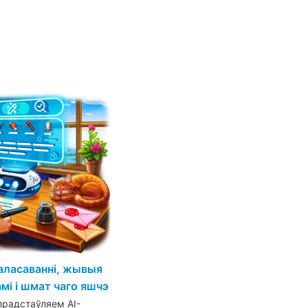
галасаванні, жывыя
мі і шмат чаго яшчэ
прадстаўляем AI-