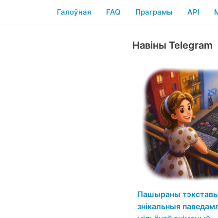
Галоўная
FAQ
Праграмы
API
Навіны Telegram
Пашыраны тэкставы 
знікальныя паведамл