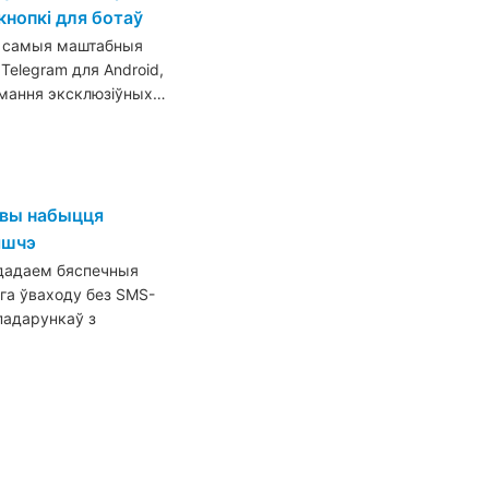
кнопкі для ботаў
ь самыя маштабныя
 Telegram для Android,
ымання эксклюзіўных…
овы набыцця
яшчэ
 дадаем бяспечныя
га ўваходу без SMS-
падарункаў з