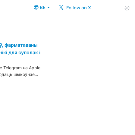
BE
Follow on X
аў, фарматаваны
ікі для суполак і
 Telegram на Apple
уводзіць шыкоўнае…