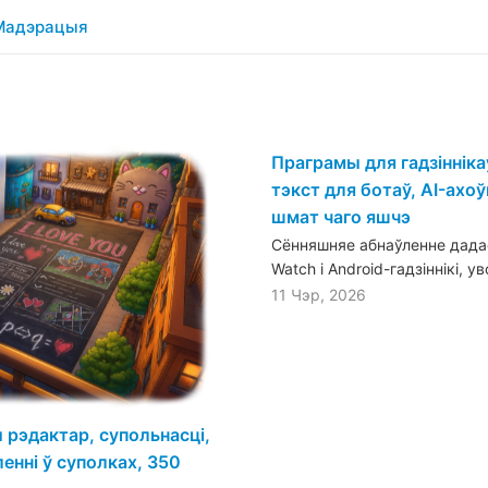
Мадэрацыя
Праграмы для гадзіннік
тэкст для ботаў, AI-ахоўн
шмат чаго яшчэ
Сённяшняе абнаўленне дадае
Watch і Android-гадзіннікі, 
11 Чэр, 2026
рэдактар, супольнасці,
енні ў суполках, 350