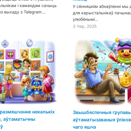
льнікам і камандам сачыць
У сённяшнім абнаўленні мы
з выхаду з Telegram.…
для карыстальнікаў пачына
улюбёнымі…
3 Чэр, 2025
 размяшчэнне некалькіх
Звышбяспечныя групавыя
а, аўтаматычны
аўтаматызаваныя ўліков
аў
чаго яшчэ