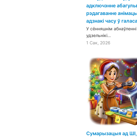
адключэнне абагульв
рэдагаванне анімацы
адзнакі часу ў галас
У сённяшнім абнаўленні
удзельнікі…
1 Сак, 2026
Сумарызацыя ад ШІ,