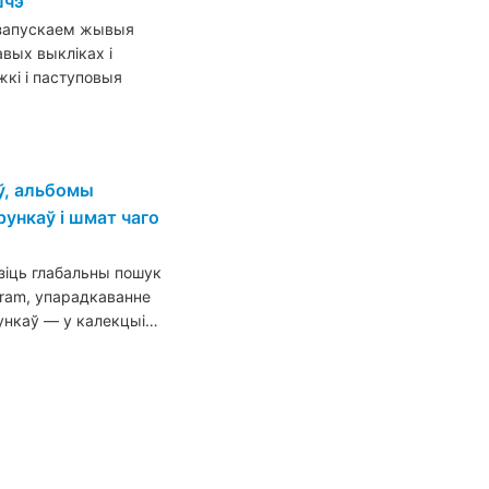
шчэ
 запускаем жывыя
авых выкліках і
жкі і паступовыя
ў, альбомы
рункаў і шмат чаго
зіць глабальны пошук
gram, упарадкаванне
рункаў — у калекцыі…