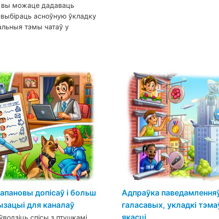
і вы можаце дадаваць
, выбіраць асноўную ўкладку
альныя тэмы чатаў у
рапановы допісаў і больш
Адпраўка паведамленняў
зацыі для каналаў
галасавых, укладкі тэма
якасці
водзіць спісы з птушкамі,