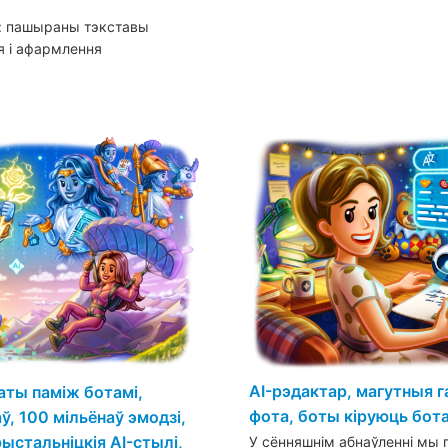
і: пашыраны тэкставы
я і афармлення
AI-рэдактар, магутныя 
аты паміж ботамі,
фота, боты кіруюць бота
, 100 мільёнаў эмодзі,
ыстальніцкія AI-стылі,
У сённяшнім абнаўленні мы 