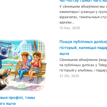
чат-ботаў і шмат чаго я
У сённяшнім абнаўленні мы
каментарыі і рэакцыі у груп
відэачатах, тэматычныя сту
адказы…
10 Кас, 2025
Пошук публічных допіса
гісторый, калекцыі пада
яшчэ
Сённяшняе абнаўленне ўвод
па публічных допісах у Tele
гісторый у альбомы, і пада
31 Ліп, 2025
овыя профілі, тэмы
аго яшчэ