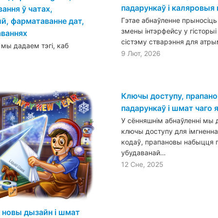
падарункаў і каляровыя 
ання ў чатах,
Гэтае абнаўленне прыносіц
й, фарматаванне дат,
змены інтэрфейсу у гісторыі
аваннях
сістэму стварэння для атр
 мы дадаем тэгі, каб
9 Лют, 2026
Ключы доступу, прапан
падарункаў і шмат чаго 
У сённяшнім абнаўленні мы
ключы доступу для імгненна
кодаў, прапановы набыцця 
убудаванай…
12 Сне, 2025
 новы дызайн і шмат