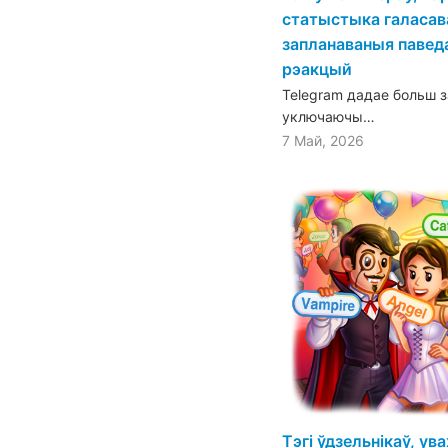
статыстыка галасав
запланаваныя павед
рэакцый
Telegram дадае больш 
уключаючы…
7 Май, 2026
Тэгі ўдзельнікаў, ув