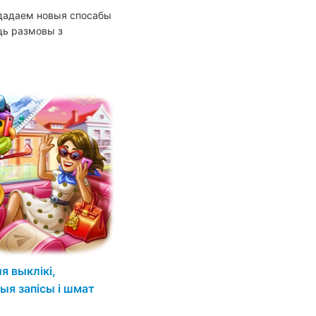
 дадаем новыя спосабы
ць размовы з
 выклікі,
ыя запісы і шмат