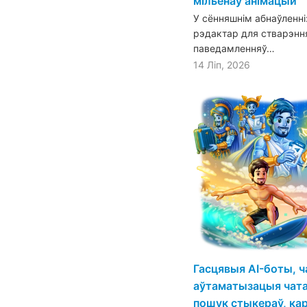
мільёнаў анімацый
У сённяшнім абнаўленн
рэдактар для стварэнн
паведамленняў…
14 Ліп, 2026
Гасцявыя AI-боты, ч
аўтаматызацыя чатаў
пошук стыкераў, кар