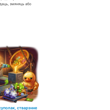
даць, змяняць або
суполак, стварэнне