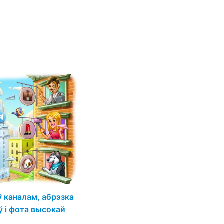
 каналам, абрэзка
ў і фота высокай