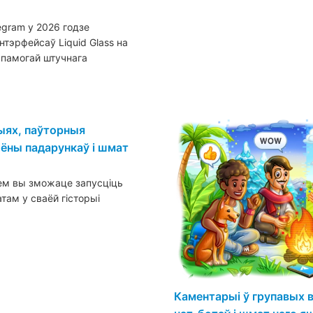
gram у 2026 годзе
нтэрфейсаў Liquid Glass на
апамогай штучнага
ыях, паўторныя
ыёны падарункаў і шмат
ем вы зможаце запусціць
ам у сваёй гісторыі
Каментарыі ў групавых в