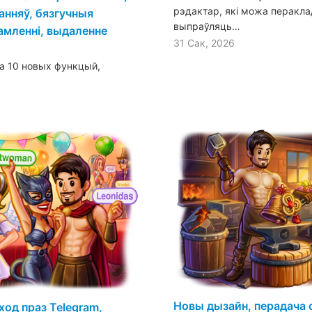
рэдактар, які можа перакла
анняў, бязгучныя
выпраўляць…
амленні, выдаленне
31 Сак, 2026
за 10 новых функцый,
Новы дызайн, перадача 
аход праз Telegram,