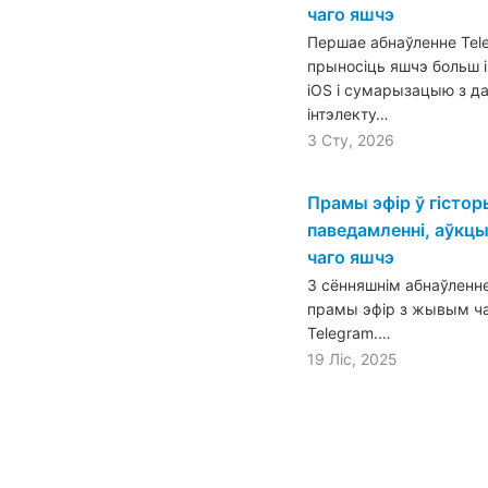
чаго яшчэ
Першае абнаўленне Tele
прыносіць яшчэ больш і
iOS і сумарызацыю з д
інтэлекту…
3 Сту, 2026
Прамы эфір ў гістор
паведамленні, аўкц
чаго яшчэ
З сённяшнім абнаўленн
прамы эфір з жывым чат
Telegram.…
19 Ліс, 2025