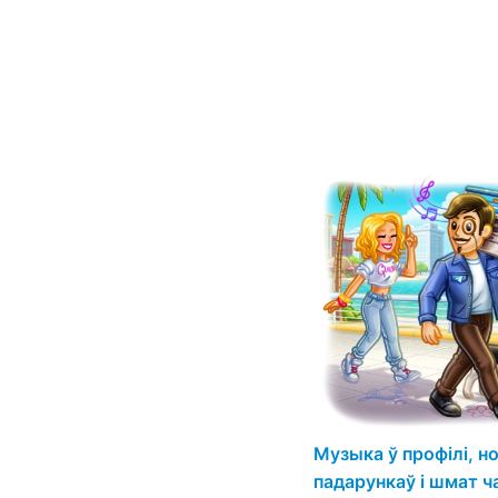
Музыка ў профілі, н
падарункаў і шмат ч