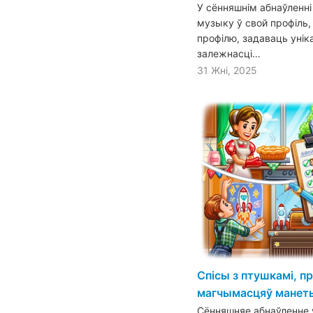
У сённяшнім абнаўленн
музыку ў свой профіль
профілю, задаваць унік
залежнасці…
31 Жні, 2025
Спісы з птушкамі, п
магчымасцяў манеты
Сённяшняе абнаўленне ў