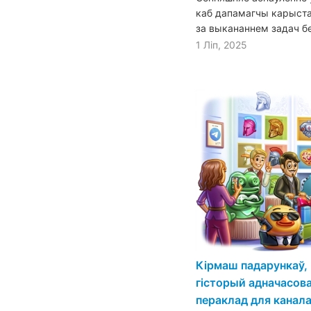
каб дапамагчы карыста
за выкананнем задач бе
1 Ліп, 2025
Кірмаш падарункаў,
гісторый адначасов
пераклад для канал