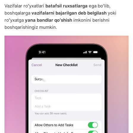
Vazifalar roʻyxatlari
batafsil ruxsatlarga
ega boʻlib,
boshqalarga
vazifalarni bajarilgan deb belgilash
yoki
roʻyxatga
yana bandlar qoʻshish
imkonini berishni
boshqarishingiz mumkin.