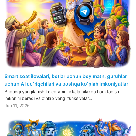
Smart soat ilovalari, botlar uchun boy matn, guruhlar
uchun AI qoʻriqchilari va boshqa koʻplab imkoniyatlar
Bugungi yangilanish Telegramni ikkala bilakda ham taqish
imkonini beradi va oʻnlab yangi funksiyalar…
Jun 11, 2026