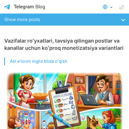
Show more posts
Vazifalar roʻyxatlari, tavsiya qilingan postlar va
kanallar uchun koʻproq monetizatsiya variantlari
Asl eʼlonni ingliz tilida oʻqish