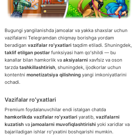
Bugungi yangilanishda jamoalar va yakka shaxslar uchun
vazifalarni Telegramdan chiqmay borishga yordam
beradigan
vazifalar roʻyxatlari
taqdim etiladi. Shuningdek,
taklif etilgan postlar
funksiyasi ham qoʻshildi — bu
kanallar bilan hamkorlik va
aksiyalarni
xavfsiz va oson
tarzda
tashkillashtirish
, shuningdek, ijodkorlar uchun
kontentni
monetizatsiya qilishning
yangi imkoniyatlarini
ochadi.
Vazifalar roʻyxatlari
Premium foydalanuvchilar endi istalgan chatda
hamkorlikda vazifalar roʻyxatlari
yaratib,
vazifalarni
kuzatish
va
jamoalarni muvofiqlashtirishi
yoki xaridlar va
bajariladigan ishlar roʻyxatini boshqarishi mumkin.