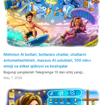
Mehmon AI botlari, botlararo chatlar, chatlarni
avtomatlashtirish, maxsus AI uslublari, 100 mln+
emoji va stiker qidiruvi va boshqalar
Bugungi yangilanish Telegramga 10 dan ortiq yangi…
May 7, 2026