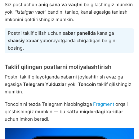
Siz post uchun
aniq sana va vaqtni
belgilashingiz mumkin
yoki
“Istalgan vaqt”
bandini tanlab, kanal egasiga tanlash
imkonini qoldirishingiz mumkin.
Postni taklif qilish uchun
xabar panelida
kanalga
shaxsiy xabar
yuborayotganda chiqadigan belgini
bosing.
Taklif qilingan postlarni moliyalashtirish
Postni taklif qilayotganda xabarni joylashtirish evaziga
egasiga
Telegram Yulduzlar
yoki
Toncoin
taklif qilishingiz
mumkin.
Toncoin'ni tezda Telegram hisobingizga
Fragment
orqali
qoʻshishingiz mumkin — bu
katta miqdordagi xaridlar
uchun imkon beradi.