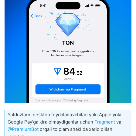
Yulduzlarni desktop foydalanuvchilari yoki Apple yoki
Google Pay'ga kira olmaydiganlar uchun
Fragment
va
@PremiumBot
orqali toʻplam shaklida xarid qilish