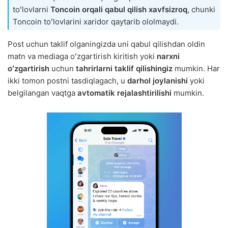
toʻlovlarni
Toncoin orqali qabul qilish xavfsizroq
, chunki
Toncoin toʻlovlarini xaridor qaytarib ololmaydi.
Post uchun taklif olganingizda uni qabul qilishdan oldin
matn va mediaga oʻzgartirish kiritish yoki
narxni
oʻzgartirish
uchun
tahrirlarni taklif qilishingiz
mumkin. Har
ikki tomon postni tasdiqlagach, u
darhol joylanishi
yoki
belgilangan vaqtga
avtomatik rejalashtirilishi
mumkin.