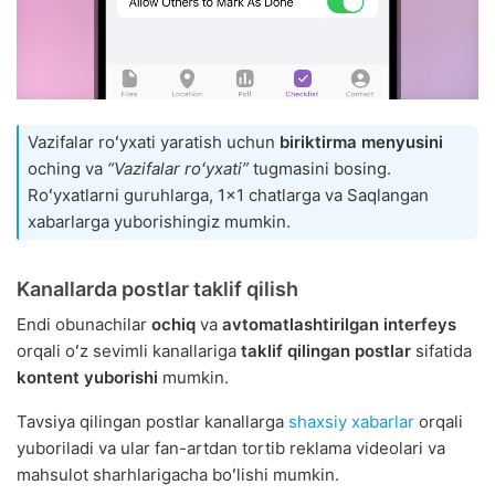
Vazifalar roʻyxati yaratish uchun
biriktirma menyusini
oching va
“Vazifalar roʻyxati”
tugmasini bosing.
Roʻyxatlarni guruhlarga, 1x1 chatlarga va Saqlangan
xabarlarga yuborishingiz mumkin.
Kanallarda postlar taklif qilish
Endi obunachilar
ochiq
va
avtomatlashtirilgan interfeys
orqali oʻz sevimli kanallariga
taklif qilingan postlar
sifatida
kontent yuborishi
mumkin.
Tavsiya qilingan postlar kanallarga
shaxsiy xabarlar
orqali
yuboriladi va ular fan-artdan tortib reklama videolari va
mahsulot sharhlarigacha boʻlishi mumkin.