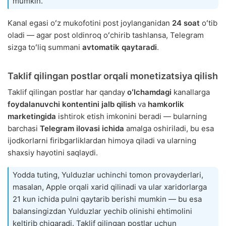
mumkin.
Kanal egasi oʻz mukofotini post joylanganidan
24 soat
oʻtib
oladi — agar post oldinroq oʻchirib tashlansa, Telegram
sizga toʻliq summani
avtomatik qaytaradi
.
Taklif qilingan postlar orqali monetizatsiya qilish
Taklif qilingan postlar har qanday
oʻlchamdagi
kanallarga
foydalanuvchi kontentini jalb qilish
va
hamkorlik
marketingida
ishtirok etish imkonini beradi — bularning
barchasi
Telegram ilovasi ichida
amalga oshiriladi, bu esa
ijodkorlarni firibgarliklardan himoya qiladi va ularning
shaxsiy hayotini saqlaydi.
Yodda tuting, Yulduzlar uchinchi tomon provayderlari,
masalan, Apple orqali xarid qilinadi va ular xaridorlarga
21 kun ichida pulni qaytarib berishi mumkin — bu esa
balansingizdan Yulduzlar yechib olinishi ehtimolini
keltirib chiqaradi. Taklif qilingan postlar uchun