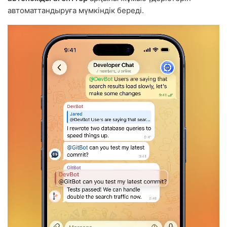
автоматтандыруға мүмкіндік береді.