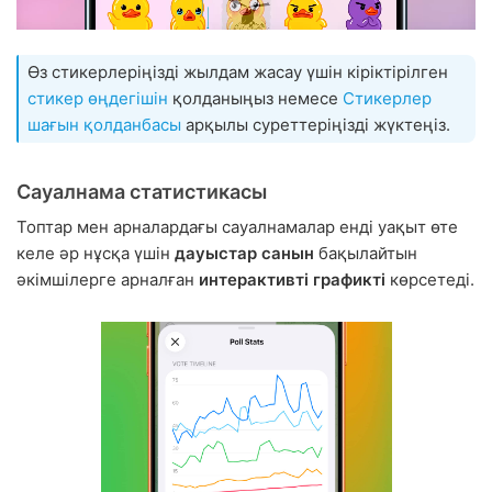
Өз стикерлеріңізді жылдам жасау үшін кіріктірілген
стикер өңдегішін
қолданыңыз немесе
Стикерлер
шағын қолданбасы
арқылы суреттеріңізді жүктеңіз.
Сауалнама статистикасы
Топтар мен арналардағы сауалнамалар енді уақыт өте
келе әр нұсқа үшін
дауыстар санын
бақылайтын
әкімшілерге арналған
интерактивті графикті
көрсетеді.