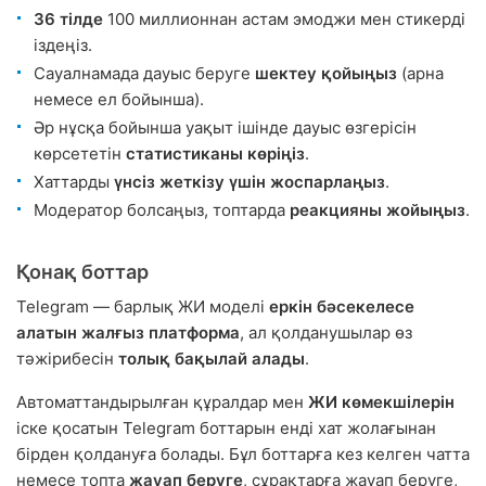
36 тілде
100 миллионнан астам эмоджи мен стикерді
іздеңіз.
Сауалнамада дауыс беруге
шектеу қойыңыз
(арна
немесе ел бойынша).
Әр нұсқа бойынша уақыт ішінде дауыс өзгерісін
көрсететін
статистиканы көріңіз
.
Хаттарды
үнсіз жеткізу үшін жоспарлаңыз
.
Модератор болсаңыз, топтарда
реакцияны жойыңыз
.
Қонақ боттар
Telegram — барлық ЖИ моделі
еркін бәсекелесе
алатын жалғыз платформа
, ал қолданушылар өз
тәжірибесін
толық бақылай алады
.
Автоматтандырылған құралдар мен
ЖИ көмекшілерін
іске қосатын Telegram боттарын енді хат жолағынан
бірден қолдануға болады. Бұл боттарға кез келген чатта
немесе топта
жауап беруге
, сұрақтарға жауап беруге,