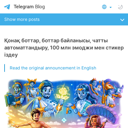
Show more posts
Қонақ боттар, боттар байланысы, чатты
автоматтандыру, 100 млн эмоджи мен стикер
іздеу
Read the original announcement in English