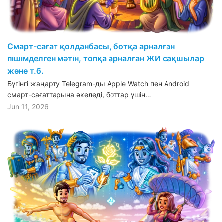
Смарт-сағат қолданбасы, ботқа арналған
пішімделген мәтін, топқа арналған ЖИ сақшылар
және т.б.
Бүгінгі жаңарту Telegram-ды Apple Watch пен Android
смарт-сағаттарына әкеледі, боттар үшін…
Jun 11, 2026