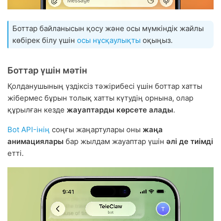
Боттар байланысын қосу және осы мүмкіндік жайлы
көбірек білу үшін
осы нұсқаулықты
оқыңыз.
Боттар үшін мәтін
Қолданушының үздіксіз тәжірибесі үшін боттар хатты
жібермес бұрын толық хатты күтудің орнына, олар
құрылған кезде
жауаптарды көрсете алады
.
Bot API-інің
соңғы жаңартулары оны
жаңа
анимациялары
бар жылдам жауаптар үшін
әлі де тиімді
етті.