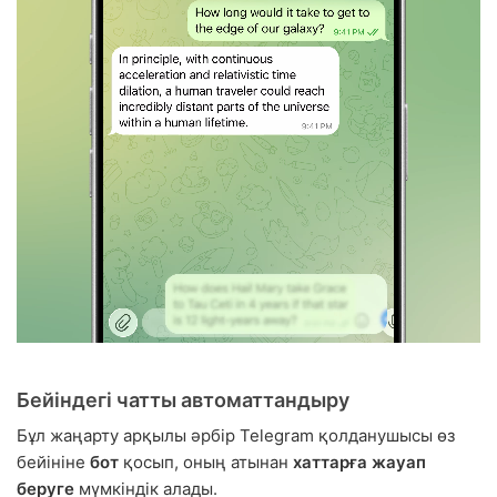
Бейіндегі чатты автоматтандыру
Бұл жаңарту арқылы әрбір Telegram қолданушысы өз
бейініне
бот
қосып, оның атынан
хаттарға жауап
беруге
мүмкіндік алады.