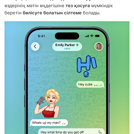
өздерінің мәтін өңдегішіне
тез қосуға
мүмкіндік
беретін
бөлісуге болатын сілтеме
болады.