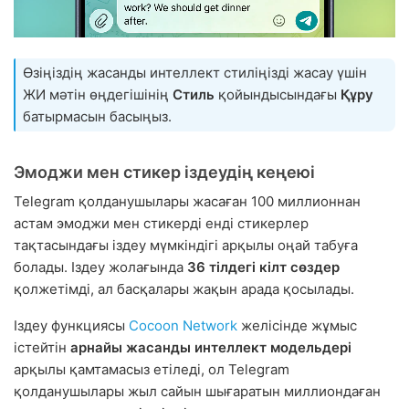
Өзіңіздің жасанды интеллект стиліңізді жасау үшін
ЖИ мәтін өңдегішінің
Стиль
қойындысындағы
Құру
батырмасын басыңыз.
Эмоджи мен стикер іздеудің кеңеюі
Telegram қолданушылары жасаған 100 миллионнан
астам эмоджи мен стикерді енді стикерлер
тақтасындағы іздеу мүмкіндігі арқылы оңай табуға
болады. Іздеу жолағында
36 тілдегі кілт сөздер
қолжетімді, ал басқалары жақын арада қосылады.
Іздеу функциясы
Cocoon Network
желісінде жұмыс
істейтін
арнайы жасанды интеллект модельдері
арқылы қамтамасыз етіледі, ол Telegram
қолданушылары жыл сайын шығаратын миллиондаған