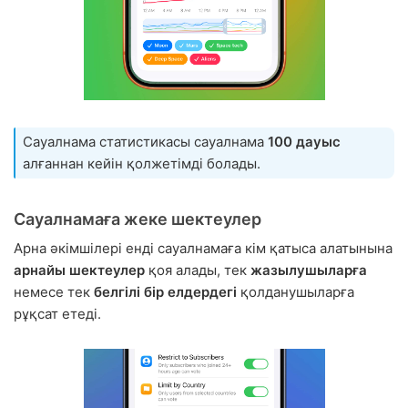
Сауалнама статистикасы сауалнама
100 дауыс
алғаннан кейін қолжетімді болады.
Сауалнамаға жеке шектеулер
Арна әкімшілері енді сауалнамаға кім қатыса алатынына
арнайы шектеулер
қоя алады, тек
жазылушыларға
немесе тек
белгілі бір елдердегі
қолданушыларға
рұқсат етеді.