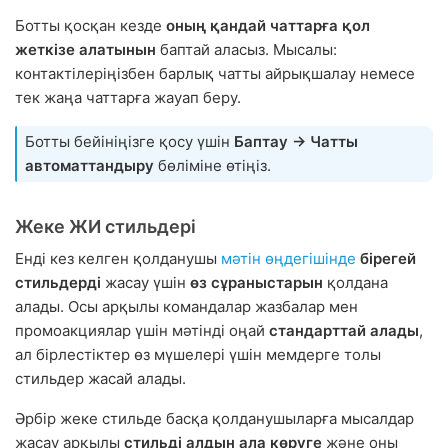
Ботты қосқан кезде
оның қандай чаттарға қол
жеткізе алатынын
баптай аласыз. Мысалы:
контактілеріңізбен барлық чатты айрықшалау немесе
тек жаңа чаттарға жауап беру.
Ботты бейініңізге қосу үшін
Баптау → Чатты
автоматтандыру
бөліміне өтіңіз.
Жеке ЖИ стильдері
Енді кез келген қолданушы
мәтін өңдегішінде
бірегей
стильдерді
жасау үшін
өз сұраныстарын
қолдана
алады. Осы арқылы командалар жазбалар мен
промоакциялар үшін мәтінді оңай
стандарттай алады
,
ал бірлестіктер өз мүшелері үшін мемдерге толы
стильдер жасай алады.
Әрбір жеке стильде басқа қолданушыларға мысалдар
жасау арқылы
стильді алдын ала көруге
және оны