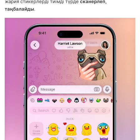
жария стикерлерді тиімді түрде
сканерлеп,
таңбалайды
.