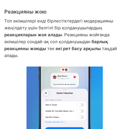
Реакцияны жою
Топ әкімшілері енді бірлестіктердегі модерацияны
жеңілдету үшін белгілі бір қолданушылардың
реакцияларын жоя алады
. Реакцияны жойғанда
әкімшілер сондай-ақ сол қолданушыдан
барлық
реакцияны жоюды
тек
екі рет басу арқылы
таңдай
алады.