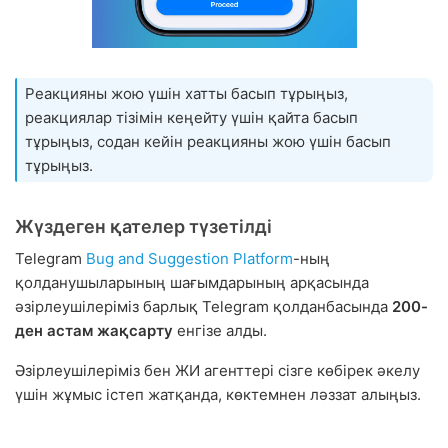
Реакцияны жою үшін хатты басып тұрыңыз,
реакциялар тізімін кеңейту үшін қайта басып
тұрыңыз, содан кейін реакцияны жою үшін басып
тұрыңыз.
Жүздеген қателер түзетілді
Telegram
Bug and Suggestion Platform
-ның
қолданушыларының шағымдарының арқасында
әзірлеушілеріміз барлық Telegram қолданбасында
200-
ден астам жақсарту
енгізе алды.
Әзірлеушілеріміз бен ЖИ агенттері сізге көбірек әкелу
үшін жұмыс істеп жатқанда, көктемнен ләззат алыңыз.