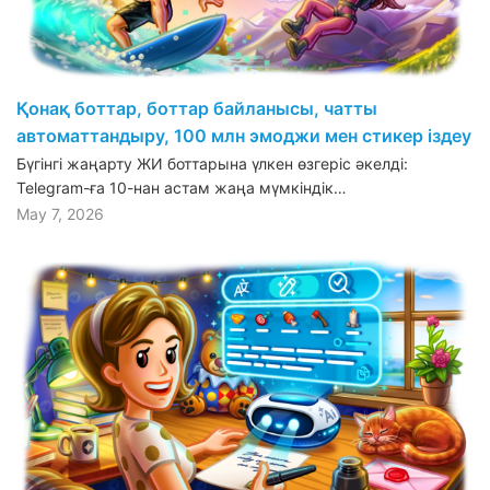
Қонақ боттар, боттар байланысы, чатты
автоматтандыру, 100 млн эмоджи мен стикер іздеу
Бүгінгі жаңарту ЖИ боттарына үлкен өзгеріс әкелді:
Telegram-ға 10-нан астам жаңа мүмкіндік…
May 7, 2026