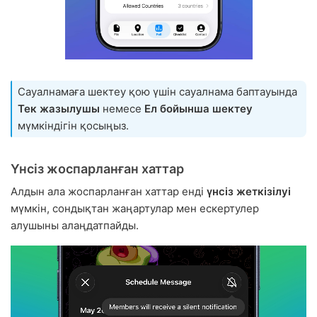
Сауалнамаға шектеу қою үшін сауалнама баптауында
Тек жазылушы
немесе
Ел бойынша шектеу
мүмкіндігін қосыңыз.
Үнсіз жоспарланған хаттар
Алдын ала жоспарланған хаттар енді
үнсіз жеткізілуі
мүмкін, сондықтан жаңартулар мен ескертулер
алушыны алаңдатпайды.