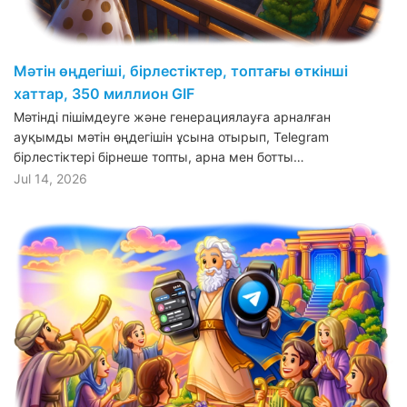
Мәтін өңдегіші, бірлестіктер, топтағы өткінші
хаттар, 350 миллион GIF
Мәтінді пішімдеуге және генерациялауға арналған
ауқымды мәтін өңдегішін ұсына отырып, Telegram
бірлестіктері бірнеше топты, арна мен ботты…
Jul 14, 2026