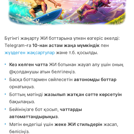
Бүгінгі жаңарту ЖИ боттарына үлкен өзгеріс әкелді:
Telegram-ға
10-нан астам жаңа мүмкіндік
пен
жүздеген жақсартулар
және т.б. қосылды.
Кез келген чатта
ЖИ ботынан жауап алу үшін оның
@қолданушы атын белгілеңіз.
Басқа боттармен сөйлесетін
автономды боттар
орнатыңыз.
Боттың мәтінді
жазылып жатқан сәтте көрсетуін
бақылаңыз.
Бейініңізге бот қосып,
чаттарды
автоматтандырыңыз
.
Мәтін өңдегіші үшін
жеке ЖИ стильдерін
жасап,
бөлісіңіз.