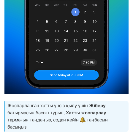
Жоспарланған хатты үнсіз қылу үшін
Жіберу
батырмасын басып тұрып,
Хатты жоспарлау
тармағын таңдаңыз, содан кейін
таңбасын
басыңыз.