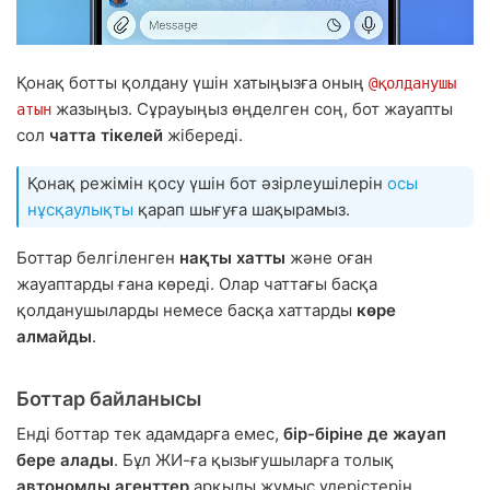
Қонақ ботты қолдану үшін хатыңызға оның
@қолданушы
жазыңыз. Сұрауыңыз өңделген соң, бот жауапты
атын
сол
чатта тікелей
жібереді.
Қонақ режімін қосу үшін бот әзірлеушілерін
осы
нұсқаулықты
қарап шығуға шақырамыз.
Боттар белгіленген
нақты хатты
және оған
жауаптарды ғана көреді. Олар чаттағы басқа
қолданушыларды немесе басқа хаттарды
көре
алмайды
.
Боттар байланысы
Енді боттар тек адамдарға емес,
бір-біріне де жауап
бере алады
. Бұл ЖИ-ға қызығушыларға толық
автономды агенттер
арқылы жұмыс үдерістерін