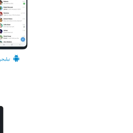
تيليجر