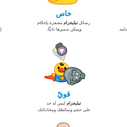
خاص
رسائل
تيليجرام
مشفرة بإحكام
مه. ‏
ويمكن تدميرها ذاتيًّا. ‏
إ
قويّ
تيليجرام
ليس له حد
على حجم وسائطك ومحادثاتك.‏