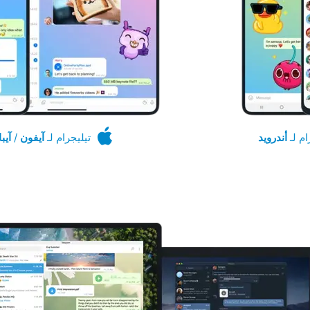
ام لـ
أندرويد
تيليجرام لـ
آيفون
/
آيبا