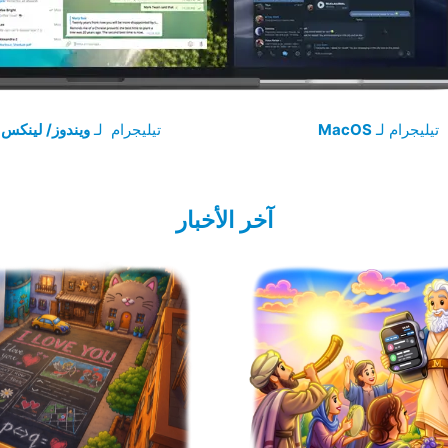
‏تيليجرام لـ
MacOS
تيليجرام لـ
ويندوز/ لينكس
آخر الأخبار