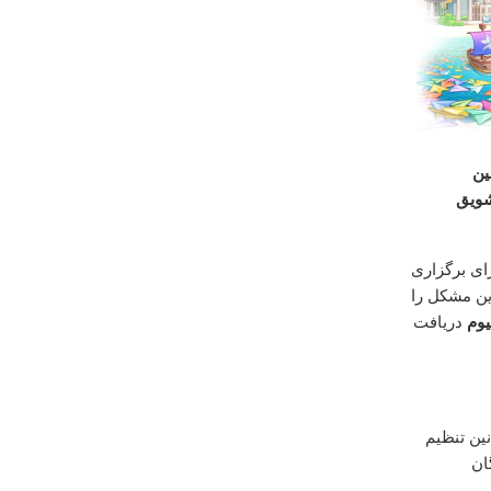
ین
ویق
ای برگزاری
ین مشکل را
یوم
دریافت
نین تنظیم
ان