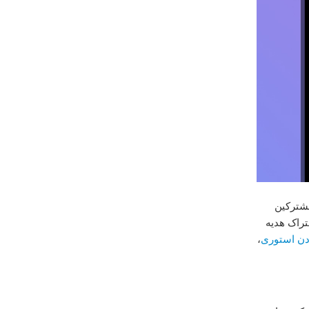
مشترکین
شتراک هدیه
ردن استوری
،