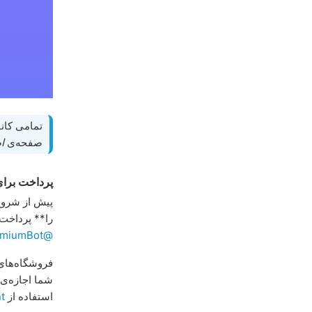
تمامی کانا
صفحه‌ی
ا
پرداخت برا
پیش از شروع 
را** پرداخت ک
@PremiumBot
فروشگاه‌های App Store و Google Play محدودیت تعداد تراکنش دار
شما اجازه‌ی 
استفاده از
t