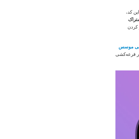
ین کد،
تراک
 کردن
شی موسس
در قرعه‌کشی