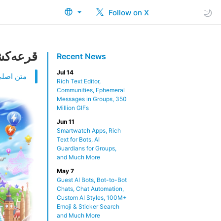
Follow on X
قرعه‌کشی
Recent News
Jul 14
متن اصلی 
Rich Text Editor,
Communities, Ephemeral
Messages in Groups, 350
Million GIFs
Jun 11
Smartwatch Apps, Rich
Text for Bots, AI
Guardians for Groups,
and Much More
May 7
Guest AI Bots, Bot-to-Bot
Chats, Chat Automation,
Custom AI Styles, 100M+
Emoji & Sticker Search
and Much More