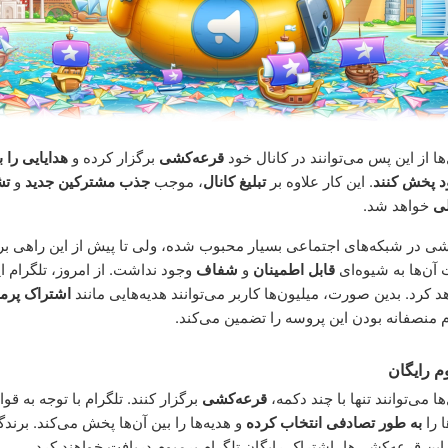
ها از این پس می‌توانند در کانال خود
قرعه‌کشی
برگزار کرده و
هدایایی را ب
 پخش کنند
. این کار علاوه بر
تبلیغ کانال
، موجب
جذب مشترکین جدید
و
تش
ی
خواهد شد.
شی در شبکه‌های اجتماعی بسیار محبوب شده، ولی تا پیش از این راهی بر
آن‌ها به شیوه‌ای
قابل اطمینان
و
شفاف
وجود نداشت. از امروز، تلگرام ا
کرد. بدین صورت، میلیون‌ها کاربر می‌توانند هدیه‌هایی مانند
اشتراک پرم
م منصفانه بودن این پروسه را تضمین می‌کند.
م رایگان
ها می‌توانند تنها با چند دکمه،
قرعه‌کشی
برگزار کنند. تلگرام با توجه به قوا
ا را
به طور تصادفی انتخاب کرده
و هدیه‌ها را بین آن‌ها پخش می‌کند. برندگ
 قرعه‌کشی‌ها، اشتراک رایگان تلگرام پرمیوم دریافت خواهند کرد.