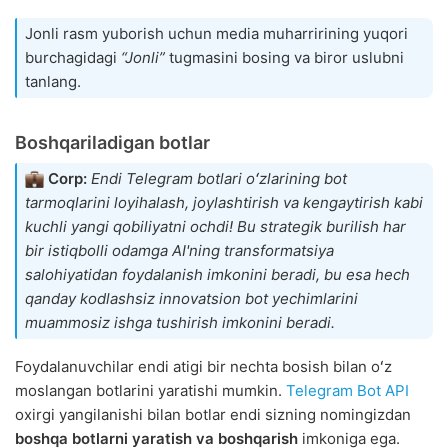
Jonli rasm yuborish uchun media muharririning yuqori
burchagidagi
“Jonli”
tugmasini bosing va biror uslubni
tanlang.
Boshqariladigan botlar
Corp:
Endi Telegram botlari oʻzlarining bot
tarmoqlarini loyihalash, joylashtirish va kengaytirish kabi
kuchli yangi qobiliyatni ochdi! Bu strategik burilish har
bir istiqbolli odamga AI'ning transformatsiya
salohiyatidan foydalanish imkonini beradi, bu esa hech
qanday kodlashsiz innovatsion bot yechimlarini
muammosiz ishga tushirish imkonini beradi.
Foydalanuvchilar endi atigi bir nechta bosish bilan oʻz
moslangan botlarini yaratishi mumkin.
Telegram Bot API
oxirgi yangilanishi bilan botlar endi sizning nomingizdan
boshqa botlarni yaratish va boshqarish
imkoniga ega.