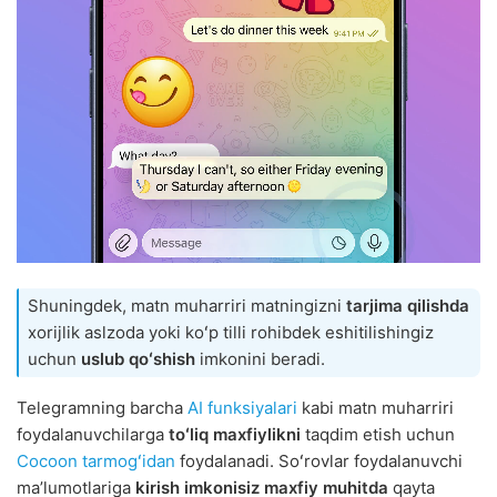
Shuningdek, matn muharriri matningizni
tarjima qilishda
xorijlik aslzoda yoki koʻp tilli rohibdek eshitilishingiz
uchun
uslub qoʻshish
imkonini beradi.
Telegramning barcha
AI funksiyalari
kabi matn muharriri
foydalanuvchilarga
toʻliq maxfiylikni
taqdim etish uchun
Cocoon tarmogʻidan
foydalanadi. Soʻrovlar foydalanuvchi
maʼlumotlariga
kirish imkonisiz
maxfiy muhitda
qayta