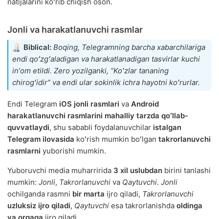
natijalarini koʻrib chiqish oson.
Jonli va harakatlanuvchi rasmlar
Biblical:
Boqing, Telegramning barcha xabarchilariga
endi qoʻzgʻaladigan va harakatlanadigan tasvirlar kuchi
inʼom etildi. Zero yozilganki, “Koʻzlar tananing
chirogʻidir” va endi ular sokinlik ichra hayotni koʻrurlar.
Endi Telegram
iOS jonli rasmlari
va
Android
harakatlanuvchi rasmlarini mahalliy tarzda qoʻllab-
quvvatlaydi
, shu sababli foydalanuvchilar
istalgan
Telegram ilovasida
koʻrish mumkin boʻlgan
takrorlanuvchi
rasmlarni
yuborishi mumkin.
Yuboruvchi media muharririda
3 xil uslubdan
birini tanlashi
mumkin:
Jonli
,
Takrorlanuvchi
va
Qaytuvchi
.
Jonli
ochilganda rasmni
bir marta
ijro qiladi,
Takrorlanuvchi
uzluksiz ijro qiladi
,
Qaytuvchi
esa takrorlanishda
oldinga
va orqaga
ijro qiladi.