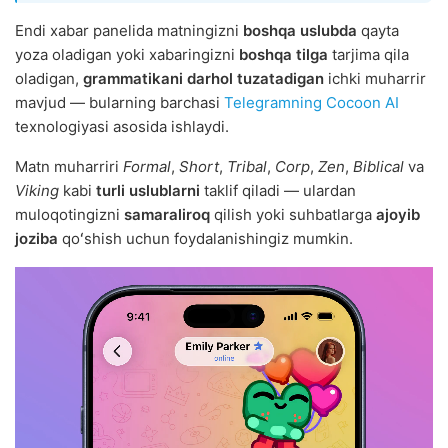
Endi xabar panelida matningizni
boshqa uslubda
qayta
yoza oladigan yoki xabaringizni
boshqa tilga
tarjima qila
oladigan,
grammatikani darhol tuzatadigan
ichki muharrir
mavjud — bularning barchasi
Telegramning Cocoon AI
texnologiyasi asosida ishlaydi.
Matn muharriri
Formal
,
Short
,
Tribal
,
Corp
,
Zen
,
Biblical
va
Viking
kabi
turli uslublarni
taklif qiladi — ulardan
muloqotingizni
samaraliroq
qilish yoki suhbatlarga
ajoyib
joziba
qoʻshish uchun foydalanishingiz mumkin.