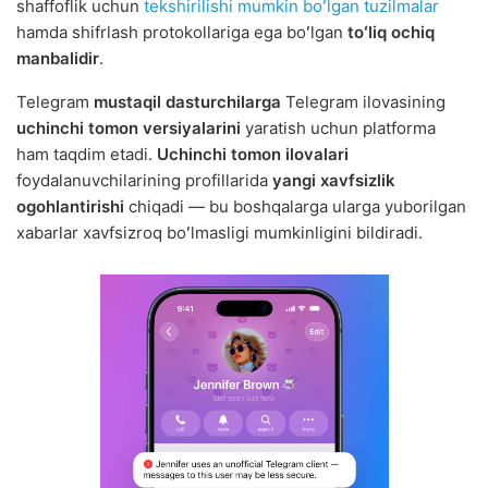
shaffoflik uchun
tekshirilishi mumkin boʻlgan tuzilmalar
hamda shifrlash protokollariga ega boʻlgan
toʻliq ochiq
manbalidir
.
Telegram
mustaqil dasturchilarga
Telegram ilovasining
uchinchi tomon versiyalarini
yaratish uchun platforma
ham taqdim etadi.
Uchinchi tomon ilovalari
foydalanuvchilarining profillarida
yangi xavfsizlik
ogohlantirishi
chiqadi — bu boshqalarga ularga yuborilgan
xabarlar xavfsizroq boʻlmasligi mumkinligini bildiradi.