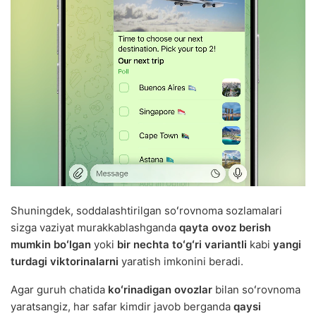
Shuningdek, soddalashtirilgan soʻrovnoma sozlamalari
sizga vaziyat murakkablashganda
qayta ovoz berish
mumkin boʻlgan
yoki
bir nechta toʻgʻri variantli
kabi
yangi
turdagi viktorinalarni
yaratish imkonini beradi.
Agar guruh chatida
koʻrinadigan ovozlar
bilan soʻrovnoma
yaratsangiz, har safar kimdir javob berganda
qaysi