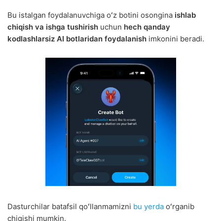
Bu istalgan foydalanuvchiga oʻz botini osongina
ishlab
chiqish va ishga tushirish
uchun
hech qanday
kodlashlarsiz AI botlaridan foydalanish
imkonini beradi.
Dasturchilar batafsil qoʻllanmamizni
bu yerda
oʻrganib
chiqishi mumkin.