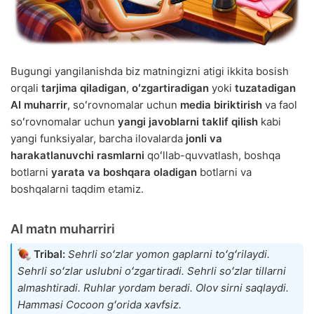
Bugungi yangilanishda biz matningizni atigi ikkita bosish
orqali
tarjima qiladigan
,
oʻzgartiradigan
yoki
tuzatadigan
AI muharrir
, soʻrovnomalar uchun
media biriktirish
va faol
soʻrovnomalar uchun
yangi javoblarni taklif qilish
kabi
yangi funksiyalar, barcha ilovalarda
jonli va
harakatlanuvchi rasmlarni
qoʻllab-quvvatlash, boshqa
botlarni
yarata va boshqara oladigan
botlarni va
boshqalarni taqdim etamiz.
AI matn muharriri
Tribal:
Sehrli soʻzlar yomon gaplarni toʻgʻrilaydi.
Sehrli soʻzlar uslubni oʻzgartiradi. Sehrli soʻzlar tillarni
almashtiradi. Ruhlar yordam beradi. Olov sirni saqlaydi.
Hammasi Cocoon gʻorida xavfsiz.