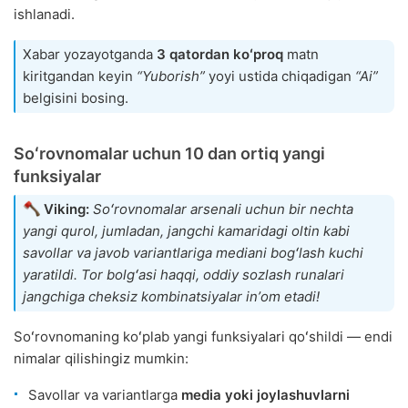
ishlanadi.
Xabar yozayotganda
3 qatordan koʻproq
matn
kiritgandan keyin
“Yuborish”
yoyi ustida chiqadigan
“Ai”
belgisini bosing.
Soʻrovnomalar uchun 10 dan ortiq yangi
funksiyalar
Viking:
Soʻrovnomalar arsenali uchun bir nechta
yangi qurol, jumladan, jangchi kamaridagi oltin kabi
savollar va javob variantlariga mediani bogʻlash kuchi
yaratildi. Tor bolgʻasi haqqi, oddiy sozlash runalari
jangchiga cheksiz kombinatsiyalar inʼom etadi!
Soʻrovnomaning koʻplab yangi funksiyalari qoʻshildi — endi
nimalar qilishingiz mumkin:
Savollar va variantlarga
media yoki joylashuvlarni