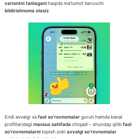
variantni tanlagani
haqida maʼlumot beruvchi
bildirishnoma olasiz
.
Endi avvalgi va
faol soʻrovnomalar
guruh hamda kanal
profillaridagi
maxsus sahifada
chiqadi – shunday qilib
faol
soʻrovnomalarni
topish yoki
avvalgi soʻrovnomalar