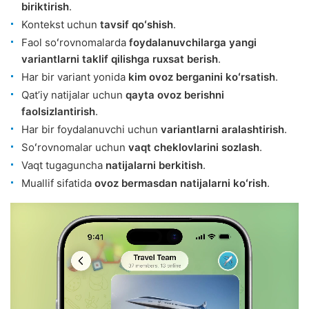
biriktirish
.
Kontekst uchun
tavsif qoʻshish
.
Faol soʻrovnomalarda
foydalanuvchilarga yangi
variantlarni taklif qilishga ruxsat berish
.
Har bir variant yonida
kim ovoz berganini koʻrsatish
.
Qatʼiy natijalar uchun
qayta ovoz berishni
faolsizlantirish
.
Har bir foydalanuvchi uchun
variantlarni aralashtirish
.
Soʻrovnomalar uchun
vaqt cheklovlarini sozlash
.
Vaqt tugaguncha
natijalarni berkitish
.
Muallif sifatida
ovoz bermasdan natijalarni koʻrish
.