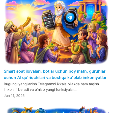
Smart soat ilovalari, botlar uchun boy matn, guruhlar
uchun AI qoʻriqchilari va boshqa koʻplab imkoniyatlar
Bugungi yangilanish Telegramni ikkala bilakda ham taqish
imkonini beradi va oʻnlab yangi funksiyalar…
Jun 11, 2026