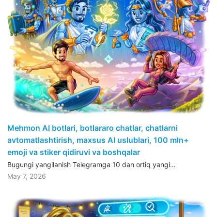
Mehmon AI botlari, botlararo chatlar, chatlarni
avtomatlashtirish, maxsus AI uslublari, 100 mln+
emoji va stiker qidiruvi va boshqalar
Bugungi yangilanish Telegramga 10 dan ortiq yangi…
May 7, 2026