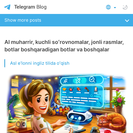
Show more posts
AI muharrir, kuchli soʻrovnomalar, jonli rasmlar,
botlar boshqaradigan botlar va boshqalar
Asl eʼlonni ingliz tilida oʻqish