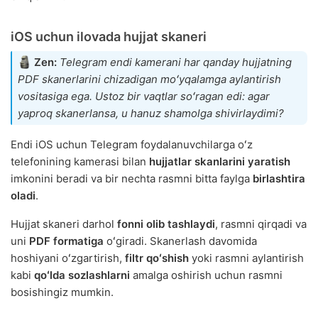
iOS uchun ilovada hujjat skaneri
Zen:
Telegram endi kamerani har qanday hujjatning
PDF skanerlarini chizadigan moʻyqalamga aylantirish
vositasiga ega. Ustoz bir vaqtlar soʻragan edi: agar
yaproq skanerlansa, u hanuz shamolga shivirlaydimi?
Endi iOS uchun Telegram foydalanuvchilarga oʻz
telefonining kamerasi bilan
hujjatlar skanlarini yaratish
imkonini beradi va bir nechta rasmni bitta faylga
birlashtira
oladi
.
Hujjat skaneri darhol
fonni olib tashlaydi
, rasmni qirqadi va
uni
PDF formatiga
oʻgiradi. Skanerlash davomida
hoshiyani oʻzgartirish,
filtr qoʻshish
yoki rasmni aylantirish
kabi
qoʻlda sozlashlarni
amalga oshirish uchun rasmni
bosishingiz mumkin.