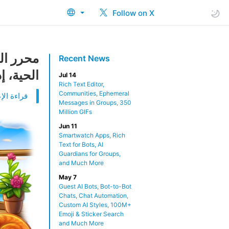
Follow on X
محرر ال
Recent News
الحية، إ
Jul 14
Rich Text Editor,
Communities, Ephemeral
قراءة الإع
Messages in Groups, 350
Million GIFs
Jun 11
Smartwatch Apps, Rich
Text for Bots, AI
Guardians for Groups,
and Much More
May 7
Guest AI Bots, Bot-to-Bot
Chats, Chat Automation,
Custom AI Styles, 100M+
Emoji & Sticker Search
and Much More