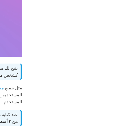
يتيح لك م
كشخص متعد
مثل جميع
مي
المستخدمين
المستخدم.
عند كتابة
من ٣ أسطر