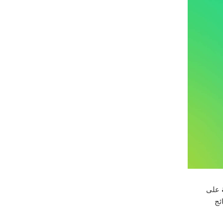
على
ئج