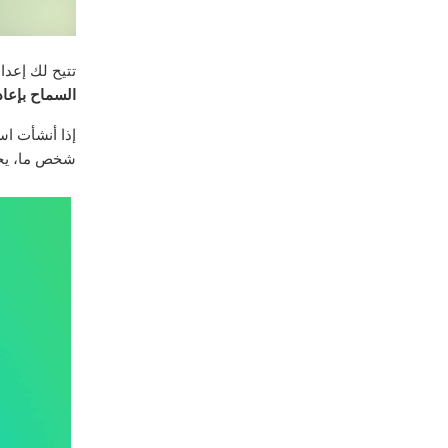
تتيح لك إعدا
السماح بإعا
إذا أنشأت اس
شخص ما، ي