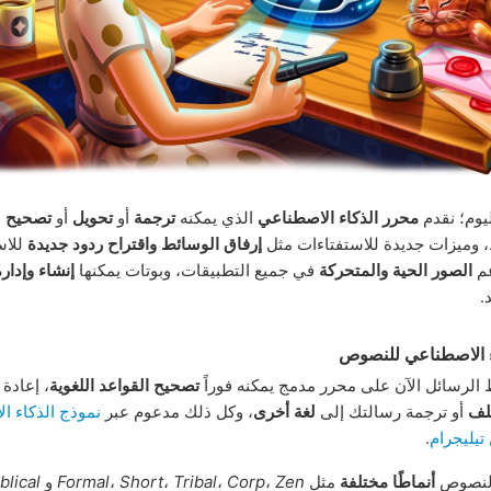
يوم؛ نقدم
محرر الذكاء الاصطناعي
الذي يمكنه
ترجمة
أو
تحويل
أو
تصحيح
ن
، وميزات جديدة للاستفتاءات مثل
إرفاق الوسائط واقتراح ردود جديدة
للاس
عم
الصور الحية والمتحركة
في جميع التطبيقات، وبوتات يمكنها
إنشاء وإدارة
.
ء الاصطناعي للنصوص
الرسائل الآن على محرر مدمج يمكنه فوراً
تصحيح القواعد اللغوية
، إعادة 
لف
أو ترجمة رسالتك إلى
لغة أخرى
، وكل ذلك مدعوم عبر
نموذج الذكاء ا
.
النصوص
أنماطًا مختلفة
مثل
Zen
،
Corp
،
Tribal
،
Short
،
Formal
و
blical