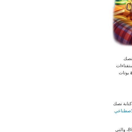
صك
تفتاءات
بوتات
كتابة نصك
لاصطناعي
Bi
، والتي