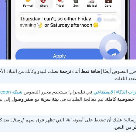
حرر النصوص أيضًا
إضافة نمط
أثناء
ترجمة
نصك، لتبدو وكأنك من النبلاء الأج
د اللغات.
زات الذكاء الاصطناعي
في تيليجرام؛ يستخدم محرر النصوص
شبكة Cocoon
خصوصية كاملة
. تتم معالجة الطلبات في
بيئة سرية
مع
صفر وصول
إلى بي
 رسالة؛ عليك أن تضغط على أيقونة
'Ai'
التي تظهر فوق سهم
'إرسال'
بعد كت
من النص.