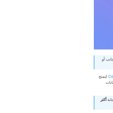
انب أو
ليمنح
انات
ابة
أكثر