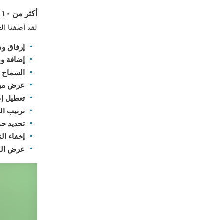
أكثر من ١٠ ميزات جديدة للاستطلاعات
لقد أضفنا ال
إرفاق وس
إضافة 
السماح ل
عرض من 
تعطيل إع
ترتيب ال
تحديد حد
إخفاء الن
عرض النت