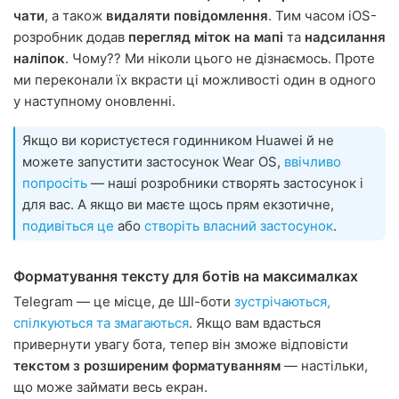
чати
, а також
видаляти повідомлення
. Тим часом iOS-
розробник додав
перегляд міток на мапі
та
надсилання
наліпок
. Чому?? Ми ніколи цього не дізнаємось. Проте
ми переконали їх вкрасти ці можливості один в одного
у наступному оновленні.
Якщо ви користуєтеся годинником Huawei й не
можете запустити застосунок Wear OS,
ввічливо
попросіть
— наші розробники створять застосунок і
для вас. А якщо ви маєте щось прям екзотичне,
подивіться це
або
створіть власний застосунок
.
Форматування тексту для ботів на максималках
Telegram — це місце, де ШІ-боти
зустрічаються,
спілкуються та змагаються
. Якщо вам вдасться
привернути увагу бота, тепер він зможе відповісти
текстом з розширеним форматуванням
— настільки,
що може займати весь екран.