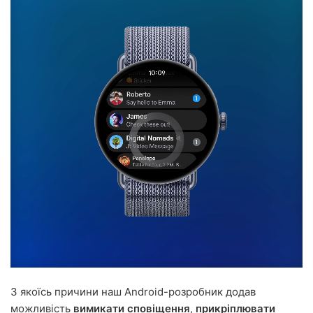
З якоїсь причини наш Android-розробник додав
можливість
вимикати сповіщення
,
прикріплювати