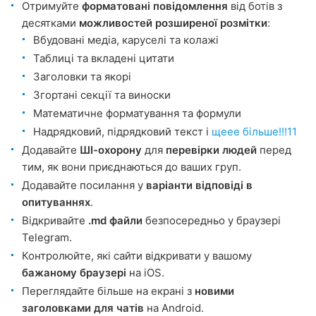
Отримуйте
форматовані повідомлення
від ботів з
десятками
можливостей розширеної розмітки
:
Вбудовані медіа, каруселі та колажі
Таблиці та вкладені цитати
Заголовки та якорі
Згортані секції та виноски
Математичне форматування та формули
Надрядковий, підрядковий текст і
щеее більше!!!11
Додавайте
ШІ-охорону
для
перевірки людей
перед
тим, як вони приєднаються до ваших груп.
Додавайте посилання у
варіанти відповіді в
опитуваннях
.
Відкривайте
.md файли
безпосередньо у браузері
Telegram.
Контролюйте, які сайти відкривати у вашому
бажаному браузері
на iOS.
Переглядайте більше на екрані з
новими
заголовками для чатів
на Android.