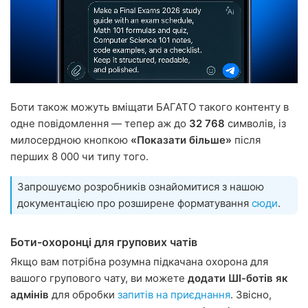
Боти також можуть вміщати БАГАТО такого контенту в
одне повідомлення — тепер аж до
32 768
символів, із
милосердною кнопкою
«Показати більше»
після
перших 8 000 чи типу того.
Запрошуємо розробників ознайомитися з нашою
документацією про розширене форматування
сюди
.
Боти-охоронці для групових чатів
Якщо вам потрібна розумна підкачана охорона для
вашого групового чату, ви можете
додати ШІ-ботів як
адмінів
для обробки
запитів на приєднання
. Звісно,