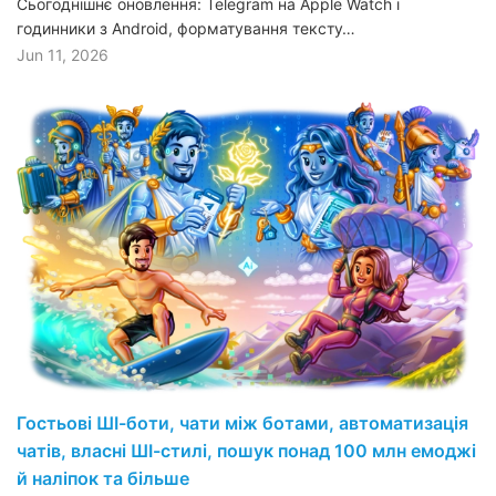
Сьогоднішнє оновлення: Telegram на Apple Watch і
годинники з Android, форматування тексту…
Jun 11, 2026
Гостьові ШІ-боти, чати між ботами, автоматизація
чатів, власні ШІ-стилі, пошук понад 100 млн емоджі
й наліпок та більше