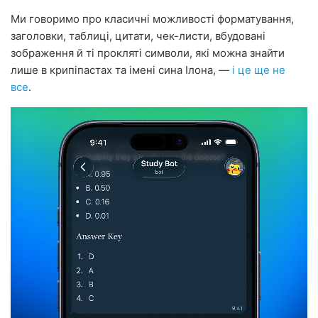
Ми говоримо про класичні можливості форматування,
заголовки, таблиці, цитати, чек-листи, вбудовані
зображення й ті прокляті символи, які можна знайти
лише в крипіпастах та імені сина Ілона, —
і це ще не
все
.