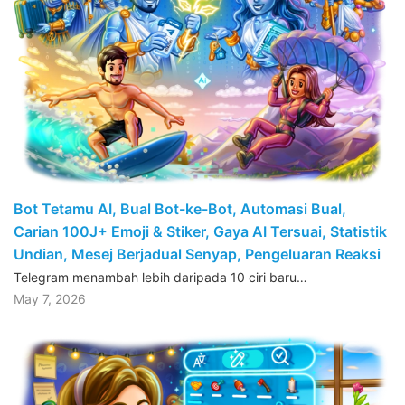
Bot Tetamu AI, Bual Bot-ke-Bot, Automasi Bual,
Carian 100J+ Emoji & Stiker, Gaya AI Tersuai, Statistik
Undian, Mesej Berjadual Senyap, Pengeluaran Reaksi
Telegram menambah lebih daripada 10 ciri baru…
May 7, 2026