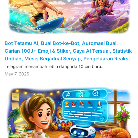
Bot Tetamu AI, Bual Bot-ke-Bot, Automasi Bual,
Carian 100J+ Emoji & Stiker, Gaya AI Tersuai, Statistik
Undian, Mesej Berjadual Senyap, Pengeluaran Reaksi
Telegram menambah lebih daripada 10 ciri baru…
May 7, 2026