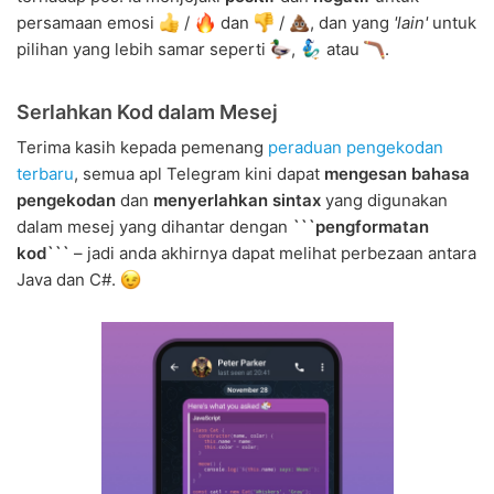
persamaan emosi
/
dan
/
, dan yang
'lain'
untuk
pilihan yang lebih samar seperti
,
atau
.
Serlahkan Kod dalam Mesej
Terima kasih kepada pemenang
peraduan pengekodan
terbaru
, semua apl Telegram kini dapat
mengesan bahasa
pengekodan
dan
menyerlahkan sintax
yang digunakan
dalam mesej yang dihantar dengan
```pengformatan
kod```
– jadi anda akhirnya dapat melihat perbezaan antara
Java dan C#.