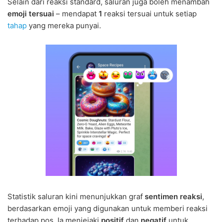
Selain dari reaksi standard, saluran juga boleh menambah
emoji tersuai
– mendapat
1
reaksi tersuai untuk setiap
tahap
yang mereka punyai.
Statistik saluran kini menunjukkan graf
sentimen reaksi
,
berdasarkan emoji yang digunakan untuk memberi reaksi
terhadap pos. Ia menjejaki
positif
dan
negatif
untuk