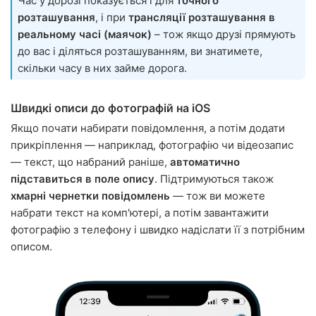
Час у дорозі показується і для
точного
розташування
, і при
трансляції розташування в
реальному часі (маячок)
– тож якщо друзі прямують
до вас і діляться розташуванням, ви знатимете,
скільки часу в них займе дорога.
Швидкі описи до фотографій на iOS
Якщо почати набирати повідомлення, а потім додати
прикріплення — наприклад, фотографію чи відеозапис
— текст, що набраний раніше,
автоматично
підставиться в поле опису
. Підтримуються також
хмарні чернетки повідомлень
— тож ви можете
набрати текст на комп'ютері, а потім завантажити
фотографію з телефону і швидко надіслати її з потрібним
описом.