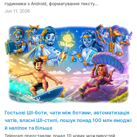
годинники з Android, форматування тексту…
Jun 11, 2026
Гостьові ШІ-боти, чати між ботами, автоматизація
чатів, власні ШІ-стилі, пошук понад 100 млн емоджі
й наліпок та більше
Telegram представляє понад 10 нових можливостей,