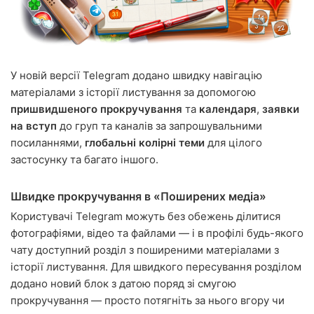
У новій версії Telegram додано швидку навігацію
матеріалами з історії листування за допомогою
пришвидшеного прокручування
та
календаря
,
заявки
на вступ
до груп та каналів за запрошувальними
посиланнями,
глобальні колірні теми
для цілого
застосунку та багато іншого.
Швидке прокручування в «Поширених медіа»
Користувачі Telegram можуть без обежень ділитися
фотографіями, відео та файлами — і в профілі будь-якого
чату доступний розділ з поширеними матеріалами з
історії листування. Для швидкого пересування розділом
додано новий блок з датою поряд зі смугою
прокручування — просто потягніть за нього вгору чи