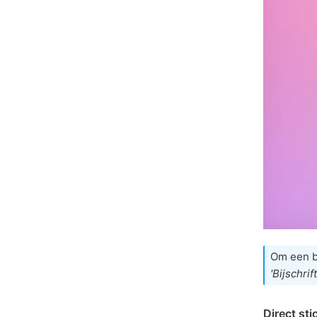
Om een bi
'Bijschri
Direct sti