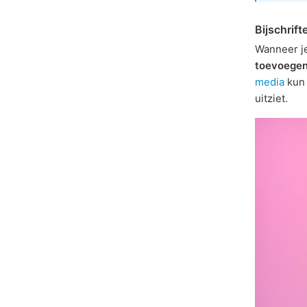
Bijschrift
Wanneer je
toevoege
media
kun 
uitziet.