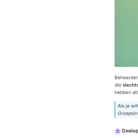
Beheerder
die
slecht
hebben alt
Als je wi
Groepsin
Deelopt