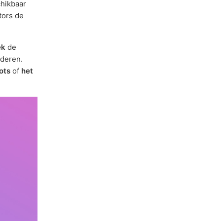
hikbaar
tors de
ek
de
rderen.
ots
of
het