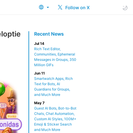
Follow on X
loptie
Recent News
Jul 14
Rich Text Editor,
Communities, Ephemeral
Messages in Groups, 350
Million GIFs
Jun 11
Smartwatch Apps, Rich
Text for Bots, AI
Guardians for Groups,
and Much More
May 7
Guest AI Bots, Bot-to-Bot
Chats, Chat Automation,
Custom AI Styles, 100M+
Emoji & Sticker Search
and Much More