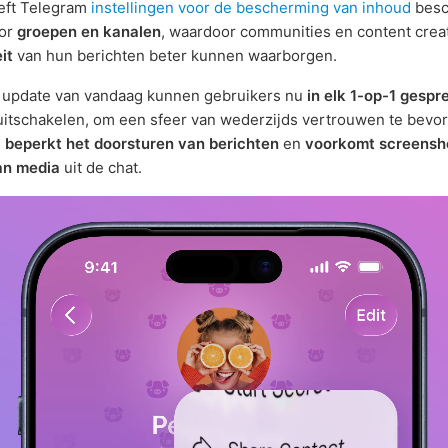
eft Telegram
instellingen voor de bescherming van inhoud
besc
oor
groepen en kanalen
, waardoor communities en content crea
it
van hun berichten beter kunnen waarborgen.
e update van vandaag kunnen gebruikers nu
in elk 1-op-1 gespr
uitschakelen, om een sfeer van wederzijds vertrouwen te bevo
e
beperkt het doorsturen van berichten
en
voorkomt screensh
an media
uit de chat.