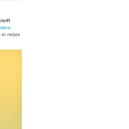
chrift
ndere
 er netjes