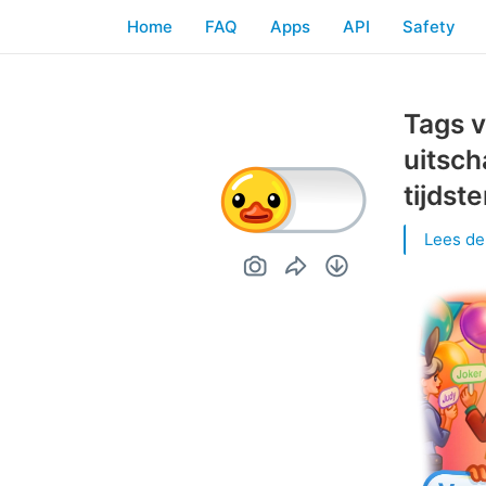
Home
FAQ
Apps
API
Safety
Tags v
uitsch
tijdst
Lees de