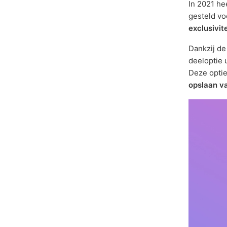
In 2021 he
gesteld v
exclusivite
Dankzij d
deeloptie 
Deze opti
opslaan v