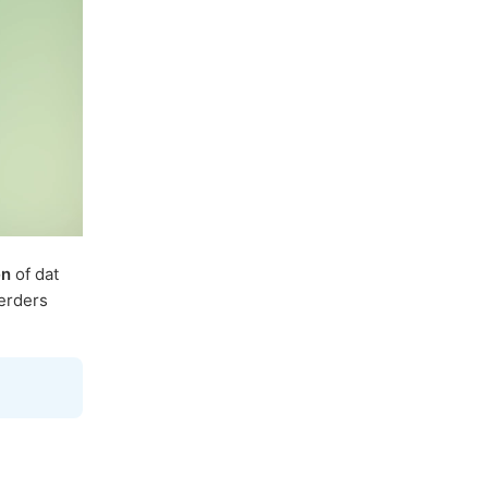
en
of dat
erders