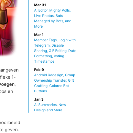
Mar 31
AI Editor, Mighty Polls,
Live Photos, Bots
Managed by Bots, and
More
Mar 1
Member Tags, Login with
Telegram, Disable
Sharing, GIF Editing, Date
Formatting, Voting
Timestamps
aangeven
Feb 9
Android Redesign, Group
fieke 1-
Ownership Transfer, Gift
 voegen
,
Crafting, Colored Bot
pps en
Buttons
Jan 3
AI Summaries, New
Design and More
voorbeeld
te geven.