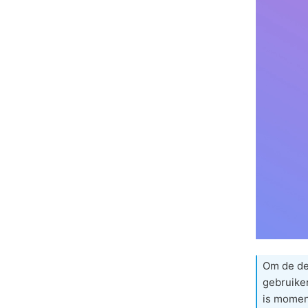
Om de dee
gebruiker
is momen