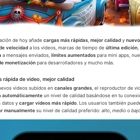
zación de hoy añade
cargas más rápidas
,
mejor calidad
y
nuevo
de velocidad
a los videos, marcas de tiempo de
última edición
,
a
a mensajes enviados,
límites aumentados
para mini apps, nu
de monetización
para desarrolladores y mucho más.
 rápida de video, mejor calidad
uevos videos subidos en
canales grandes
, el reproductor de v
a automáticamente
un nivel de calidad basándose en tu conexi
s datos y
cargar videos más rápido
. Los usuarios también pued
ar manualmente
su nivel de calidad preferido:
alto
,
medio
o
baj