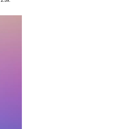
 2.5x
.