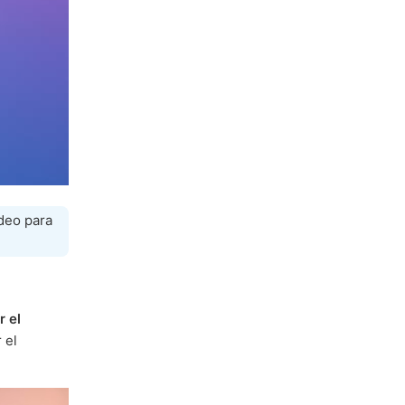
ideo para
r el
 el