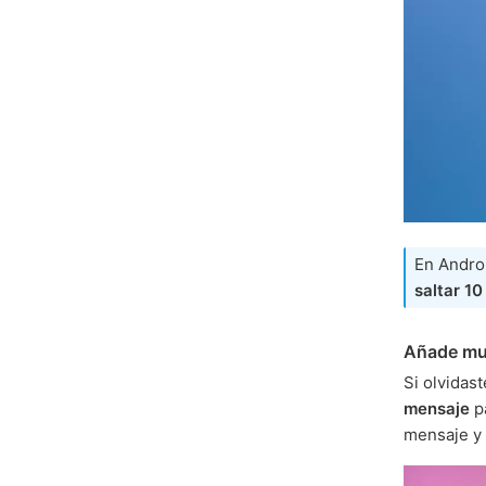
En Andro
saltar 1
Añade mul
Si olvidas
mensaje
p
mensaje y 