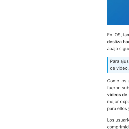
En iOS, ta
desliza ha
abajo sigu
Para ajus
de video.
Como los u
fueron sub
videos de 
mejor expe
para ellos
Los usuar
comprimido