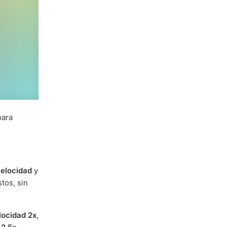
para
velocidad
y
tos, sin
locidad 2x
,