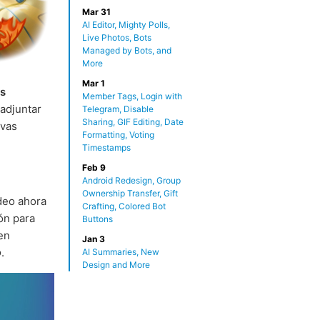
Mar 31
AI Editor, Mighty Polls,
Live Photos, Bots
Managed by Bots, and
More
Mar 1
s
Member Tags, Login with
 adjuntar
Telegram, Disable
Sharing, GIF Editing, Date
evas
Formatting, Voting
Timestamps
Feb 9
Android Redesign, Group
Ownership Transfer, Gift
ideo ahora
Crafting, Colored Bot
ón para
Buttons
en
Jan 3
o
.
AI Summaries, New
Design and More