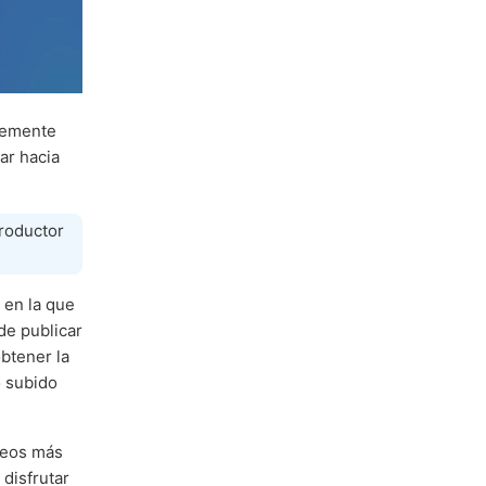
lemente
ar hacia
productor
 en la que
de publicar
btener la
 subido
deos más
disfrutar