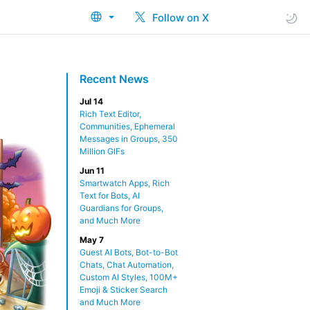
Follow on X
Recent News
Jul 14
Rich Text Editor,
Communities, Ephemeral
Messages in Groups, 350
Million GIFs
Jun 11
Smartwatch Apps, Rich
Text for Bots, AI
Guardians for Groups,
and Much More
May 7
Guest AI Bots, Bot-to-Bot
Chats, Chat Automation,
Custom AI Styles, 100M+
Emoji & Sticker Search
and Much More