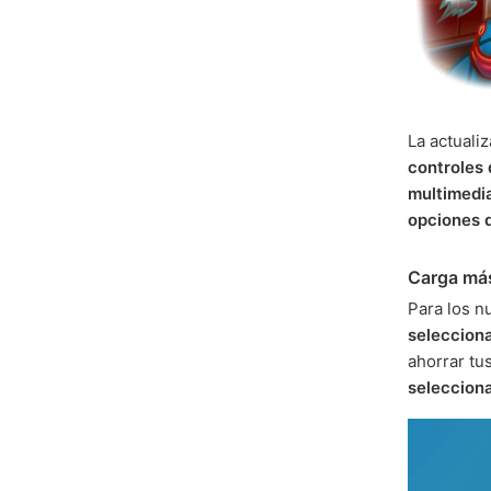
La actuali
controles 
multimedi
opciones 
Carga más
Para los n
seleccion
ahorrar tu
seleccion