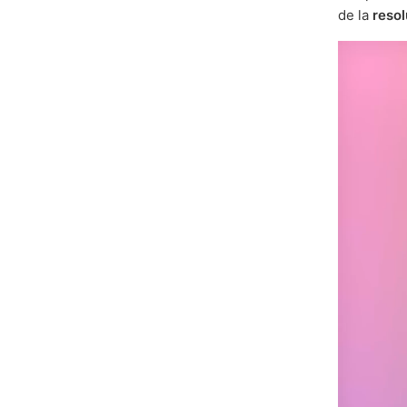
de la
reso