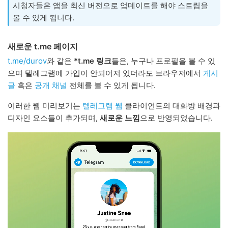
시청자들은 앱을 최신 버전으로 업데이트를 해야 스트림을
볼 수 있게 됩니다.
새로운 t.me 페이지
t.me/durov
와 같은
*t.me 링크
들은, 누구나 프로필을 볼 수 있
으며 텔레그램에 가입이 안되어져 있더라도 브라우저에서
게시
글
혹은
공개 채널
전체를 볼 수 있게 됩니다.
이러한 웹 미리보기는
텔레그램 웹
클라이언트의 대화방 배경과
디자인 요소들이 추가되며,
새로운 느낌
으로 반영되었습니다.