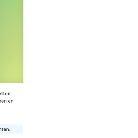
etten
omen en
hten
.