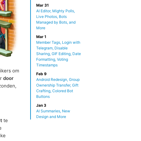
Mar 31
AI Editor, Mighty Polls,
Live Photos, Bots
Managed by Bots, and
More
Mar 1
Member Tags, Login with
Telegram, Disable
Sharing, GIF Editing, Date
Formatting, Voting
Timestamps
ikers om
Feb 9
er
door
Android Redesign, Group
zonden,
Ownership Transfer, Gift
Crafting, Colored Bot
Buttons
Jan 3
AI Summaries, New
Design and More
t
te
e
jke