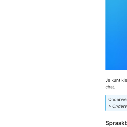
Je kunt ki
chat.
Onderwe
> Onder
Spraakb