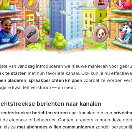
date van vandaag introduceren we nieuwe manieren voor gebru
k te starten
met hun favoriete kanaal. Ook kun je nu effectiev
en bladeren
,
spraakberichten knippen
voordat ze worden ver
ogere kwaliteit versturen — en meer.
echtstreekse berichten naar kanalen
u
rechtstreekse berichten sturen
naar kanalen om een
privécha
 de eigenaar of beheerder. Content creators kunnen deze opti
n als ze
met abonnees willen communiceren
zonder persoonli