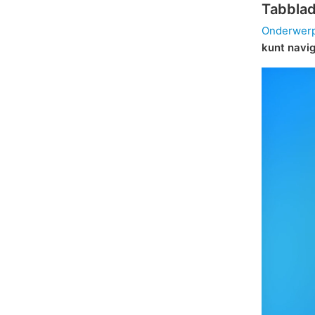
Tabbla
Onderwerp
kunt navi