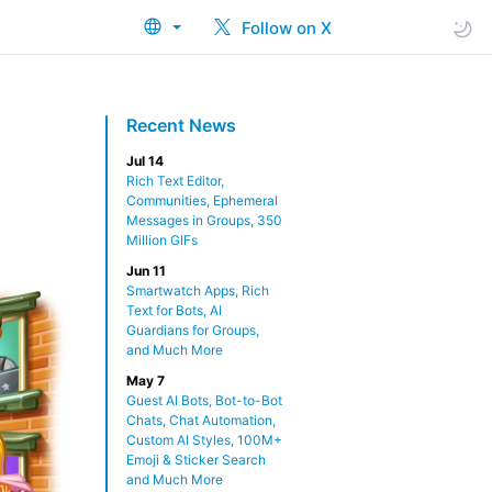
Follow on X
Recent News
Jul 14
Rich Text Editor,
Communities, Ephemeral
Messages in Groups, 350
Million GIFs
Jun 11
Smartwatch Apps, Rich
Text for Bots, AI
Guardians for Groups,
and Much More
May 7
Guest AI Bots, Bot-to-Bot
Chats, Chat Automation,
Custom AI Styles, 100M+
Emoji & Sticker Search
and Much More