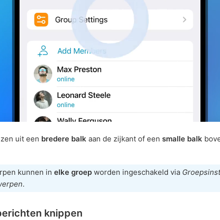
ezen uit een
bredere balk
aan de zijkant of een
smalle balk
bove
rpen kunnen in
elke groep
worden ingeschakeld via
Groepsinst
werpen
.
erichten knippen