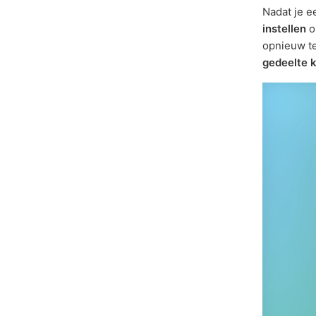
Nadat je e
instellen
om
opnieuw t
gedeelte 