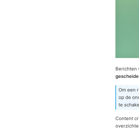
Berichten 
gescheide
Om een re
op de ond
te schake
Content c
overzichte