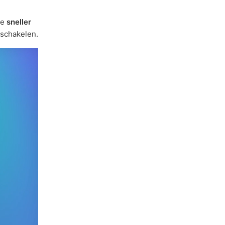
je
sneller
schakelen.