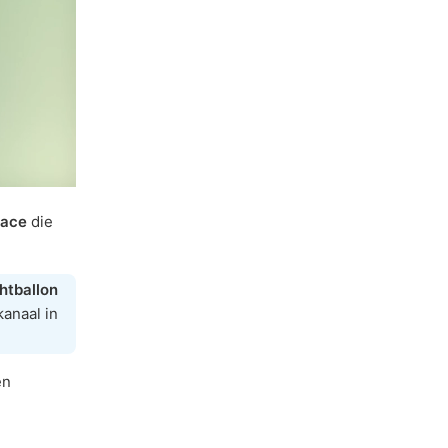
face
die
htballon
kanaal in
en