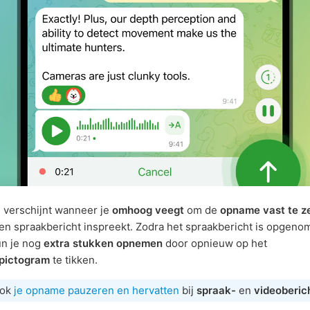
 verschijnt wanneer je
omhoog veegt
om de
opname vast te z
 een spraakbericht inspreekt. Zodra het spraakbericht is opgen
un je nog
extra stukken opnemen
door opnieuw op het
pictogram
te tikken.
ook
je opname pauzeren en hervatten
bij
spraak-
en
videoberic