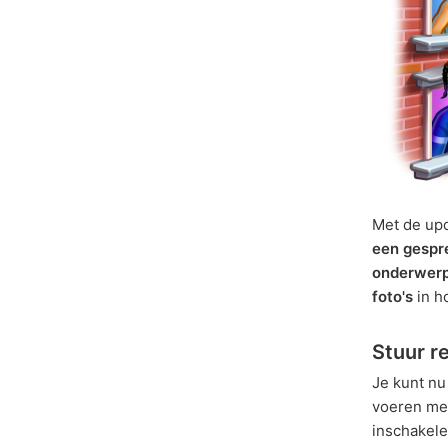
Met de up
een gespre
onderwerp
foto's
in h
Stuur r
Je kunt n
voeren met
inschakele