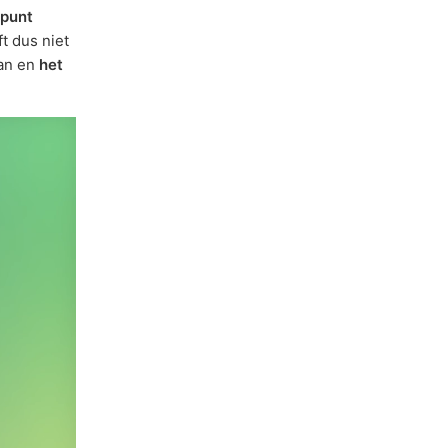
dpunt
t dus niet
an en
het