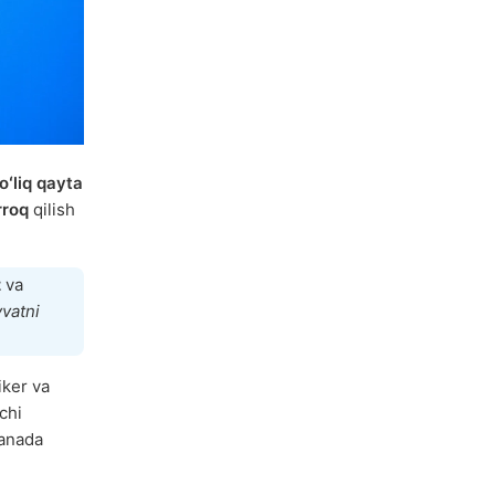
oʻliq qayta
rroq
qilish
z
va
vatni
tiker va
chi
anada