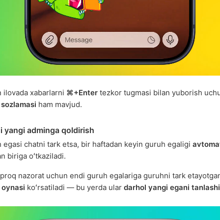
 ilovada xabarlarni
⌘+Enter
tezkor tugmasi bilan yuborish uc
 sozlamasi
ham mavjud.
i yangi adminga qoldirish
 egasi chatni tark etsa, bir haftadan keyin guruh egaligi
avtomat
 biriga oʻtkaziladi.
proq nazorat uchun endi guruh egalariga guruhni tark etayotga
 oynasi
koʻrsatiladi — bu yerda ular
darhol yangi egani tanlashi