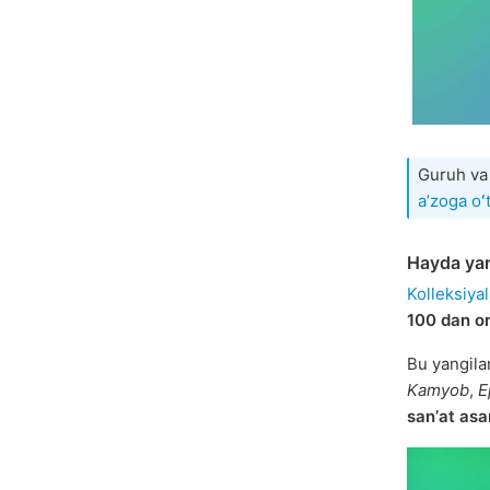
Guruh va
aʼzoga oʻ
Hayda yar
Kolleksiya
100 dan or
Bu yangila
Kamyob
,
E
sanʼat asar