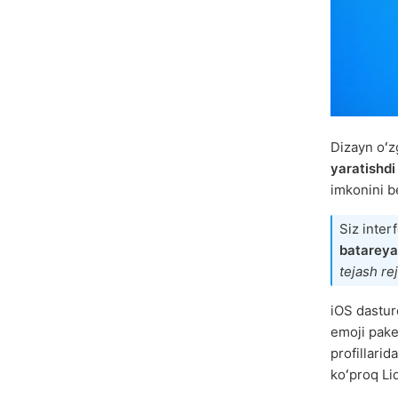
Dizayn oʻzg
yaratishdi
imkonini b
Siz inter
batareya
tejash re
iOS dastur
emoji pake
profillari
koʻproq Liq