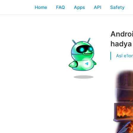
Home
FAQ
Apps
API
Safety
Androi
hadya 
Asl eʼlon