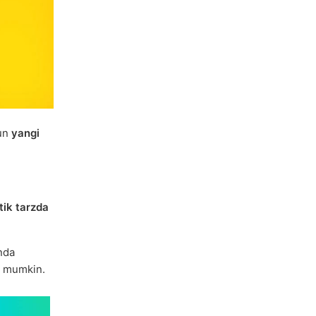
hun
yangi
ik tarzda
nda
mumkin.