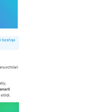
ni boshqa
anuvchilari
tiy
,
anarli
etildi.