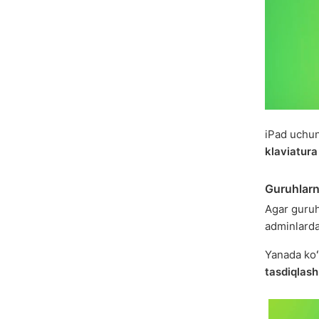
iPad uchun
klaviatura
Guruhlarn
Agar guruh
adminlardan
Yanada koʻ
tasdiqlash