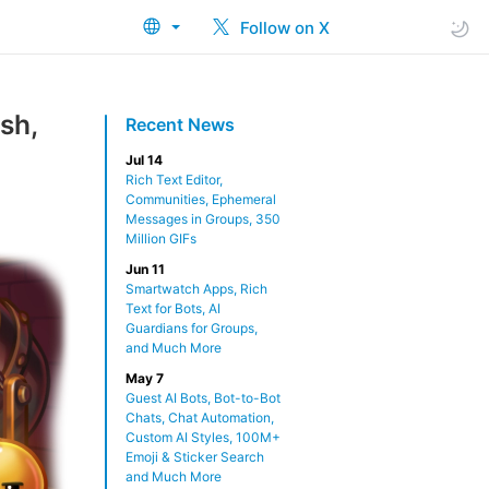
Follow on X
sh,
Recent News
Jul 14
Rich Text Editor,
Communities, Ephemeral
Messages in Groups, 350
Million GIFs
Jun 11
Smartwatch Apps, Rich
Text for Bots, AI
Guardians for Groups,
and Much More
May 7
Guest AI Bots, Bot-to-Bot
Chats, Chat Automation,
Custom AI Styles, 100M+
Emoji & Sticker Search
and Much More