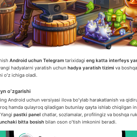
anish
Android uchun Telegram
tarixidagi
eng katta interfeys ya
yangi hadyalarni yaratish uchun
hadya yaratish tizimi
va boshqa
ni oʻz ichiga oladi.
ayn oʻzgarishi
ng Android uchun versiyasi ilova boʻylab harakatlanish va qidir
roq hamda qulayroq qiladigan butunlay qayta ishlab chiqilgan i
. Yangi
pastki panel
chatlar, sozlamalar, profilingiz va boshqa ru
unchaki bitta bosish
bilan oson oʻtish imkonini beradi.