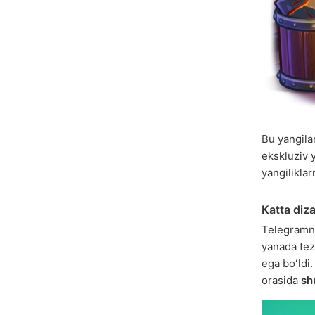
Bu yangil
ekskluziv 
yangiliklar
Katta diz
Telegramni
yanada tez
ega boʻldi
orasida
sh