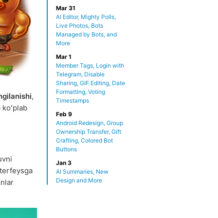
Mar 31
AI Editor, Mighty Polls,
Live Photos, Bots
Managed by Bots, and
More
Mar 1
Member Tags, Login with
Telegram, Disable
Sharing, GIF Editing, Date
Formatting, Voting
ngilanishi
,
Timestamps
 koʻplab
Feb 9
Android Redesign, Group
Ownership Transfer, Gift
Crafting, Colored Bot
Buttons
uvni
Jan 3
nterfeysga
AI Summaries, New
Design and More
knlar