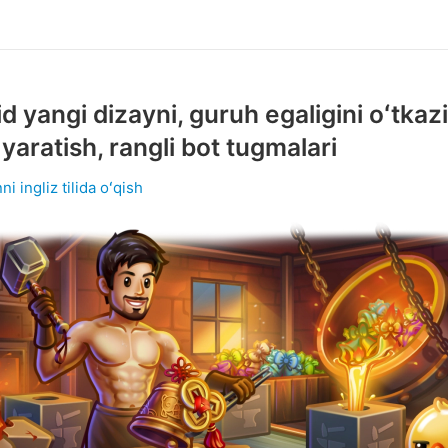
d yangi dizayni, guruh egaligini oʻtkazi
yaratish, rangli bot tugmalari
ni ingliz tilida oʻqish