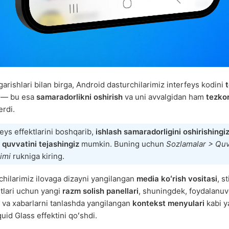
arishlari bilan birga, Android dasturchilarimiz interfeys kodini
t
— bu esa
samaradorlikni oshirish
va uni avvalgidan ham
tezko
erdi.
feys effektlarini boshqarib,
ishlash samaradorligini oshirishingi
 quvvatini tejashingiz
mumkin. Buning uchun
Sozlamalar > Quv
jimi
rukniga kiring.
chilarimiz ilovaga dizayni yangilangan
media koʻrish vositasi
, s
tlari uchun yangi
razm solish panellari
, shuningdek, foydalanuv
da va xabarlarni tanlashda yangilangan
kontekst menyulari
kabi y
uid Glass effektini qoʻshdi.