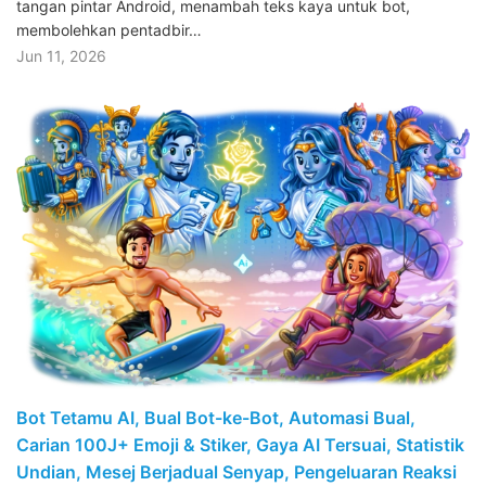
tangan pintar Android, menambah teks kaya untuk bot,
membolehkan pentadbir…
Jun 11, 2026
Bot Tetamu AI, Bual Bot-ke-Bot, Automasi Bual,
Carian 100J+ Emoji & Stiker, Gaya AI Tersuai, Statistik
Undian, Mesej Berjadual Senyap, Pengeluaran Reaksi