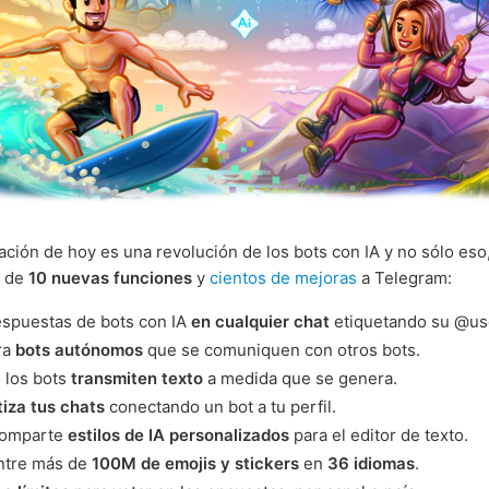
zación de hoy es una revolución de los bots con IA y no sólo eso
s de
10 nuevas funciones
y
cientos de mejoras
a Telegram:
espuestas de bots con IA
en cualquier chat
etiquetando su @u
ra
bots autónomos
que se comuniquen con otros bots.
 los bots
transmiten texto
a medida que se genera.
iza tus chats
conectando un bot a tu perfil.
comparte
estilos de IA personalizados
para el editor de texto.
ntre más de
100M de emojis y stickers
en
36 idiomas
.