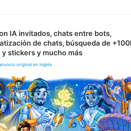
on IA invitados, chats entre bots,
atización de chats, búsqueda de +10
 y stickers y mucho más
anuncio original en inglés