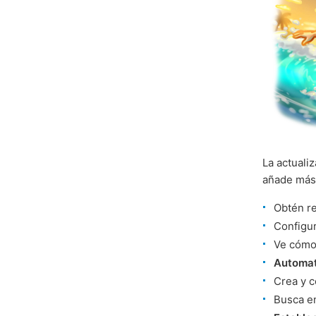
La actuali
añade má
Obtén r
Configu
Ve cómo
Automat
Crea y 
Busca e