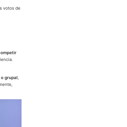
s votos de
competir
iencia.
 o grupal
,
mente,