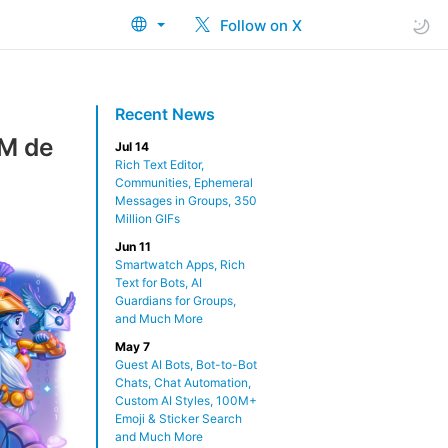
Follow on X
Recent News
0M de
Jul 14
Rich Text Editor,
Communities, Ephemeral
Messages in Groups, 350
Million GIFs
Jun 11
Smartwatch Apps, Rich
Text for Bots, AI
Guardians for Groups,
and Much More
May 7
Guest AI Bots, Bot-to-Bot
Chats, Chat Automation,
Custom AI Styles, 100M+
Emoji & Sticker Search
and Much More