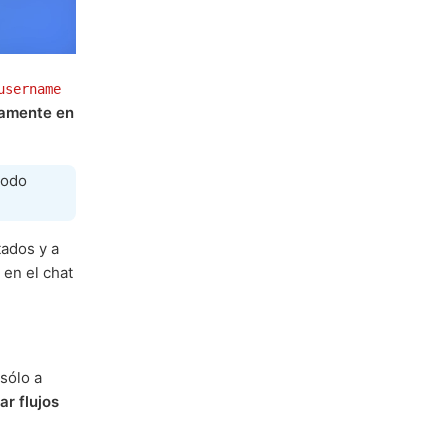
username
tamente en
modo
tados y a
en el chat
 sólo a
ar flujos