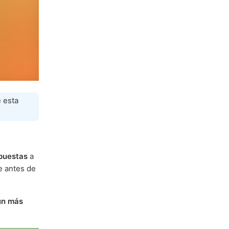
 esta
spuestas
a
e antes de
ún más