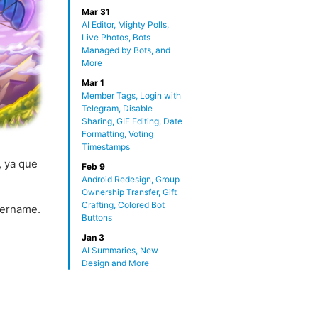
Mar 31
AI Editor, Mighty Polls,
Live Photos, Bots
Managed by Bots, and
More
Mar 1
Member Tags, Login with
Telegram, Disable
Sharing, GIF Editing, Date
Formatting, Voting
Timestamps
, ya que
Feb 9
Android Redesign, Group
Ownership Transfer, Gift
Crafting, Colored Bot
sername.
Buttons
Jan 3
AI Summaries, New
Design and More