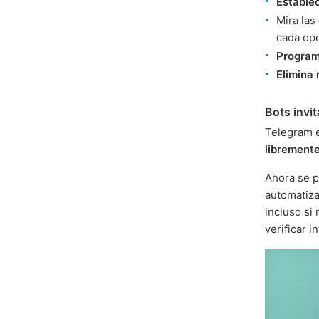
Establec
Mira las
cada opc
Progra
Elimina
Bots invi
Telegram 
librement
Ahora se 
automatiz
incluso si
verificar 