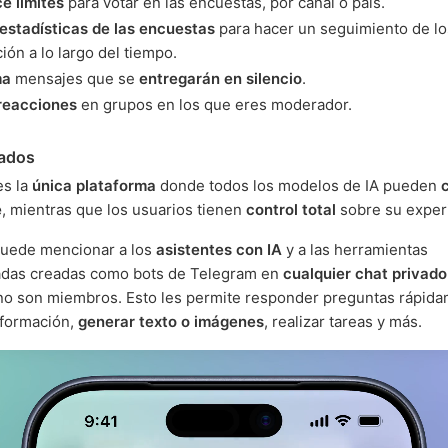
e límites
para votar en las encuestas, por canal o país.
estadísticas de las encuestas
para hacer un seguimiento de lo
ión a lo largo del tiempo.
ma
mensajes que se
entregarán en silencio
.
 reacciones
en grupos en los que eres moderador.
tados
es la
única plataforma
donde todos los modelos de IA pueden
e
, mientras que los usuarios tienen
control total
sobre su exper
puede mencionar a los
asistentes con IA
y a las herramientas
adas creadas como bots de Telegram en
cualquier chat privado
 no son miembros. Esto les permite responder preguntas rápida
información,
generar texto o imágenes
, realizar tareas y más.