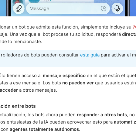
onar un bot que admita esta función, simplemente incluye su
@
aje. Una vez que el bot procese tu solicitud, responderá
direc
de lo mencionaste.
rrolladores de bots pueden consultar
esta guía
para activar el 
ólo tienen acceso al
mensaje específico
en el que están etique
stas a ese mensaje. Los bots
no pueden ver
qué usuarios están 
acceder
a otros mensajes.
ión entre bots
ctualización, los bots ahora pueden
responder a otros bots
, no
Los entusiastas de la IA pueden aprovechar esto para
automatiz
con
agentes totalmente autónomos
.