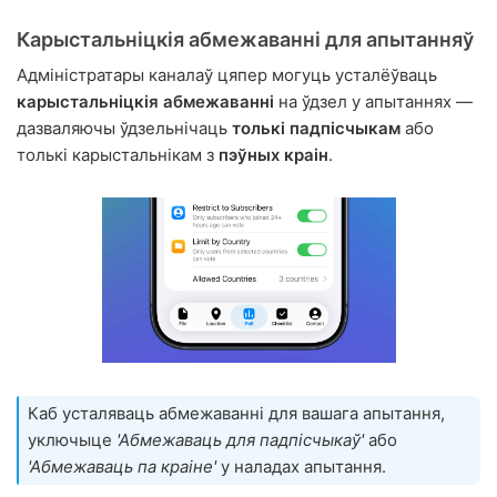
Карыстальніцкія абмежаванні для апытанняў
Адміністратары каналаў цяпер могуць усталёўваць
карыстальніцкія абмежаванні
на ўдзел у апытаннях —
дазваляючы ўдзельнічаць
толькі падпісчыкам
або
толькі карыстальнікам з
пэўных краін
.
Каб усталяваць абмежаванні для вашага апытання,
уключыце
'Абмежаваць для падпісчыкаў'
або
'Абмежаваць па краіне'
у наладах апытання.