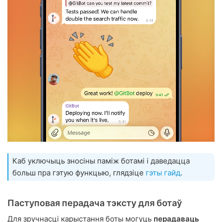
Каб уключыць зносіны паміж ботамі і даведацца
больш пра гэтую функцыю, глядзіце
гэты гайд
.
Паступовая перадача тэксту для ботаў
Для зручнасці карыстання боты могуць
перадаваць