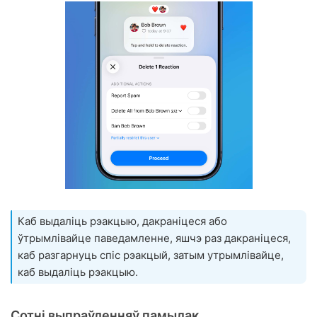
Каб выдаліць рэакцыю, дакраніцеся або
ўтрымлівайце паведамленне, яшчэ раз дакраніцеся,
каб разгарнуць спіс рэакцый, затым утрымлівайце,
каб выдаліць рэакцыю.
Сотні выпраўленняў памылак