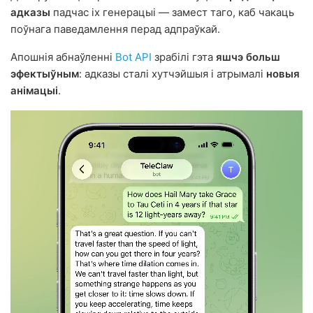
адказы
падчас іх генерацыі — замест таго, каб чакаць
поўнага паведамлення перад адпраўкай.
Апошнія абнаўленні
Bot API
зрабілі гэта
яшчэ больш
эфектыўным
: адказы сталі хутчэйшыя і атрымалі
новыя
анімацыі
.