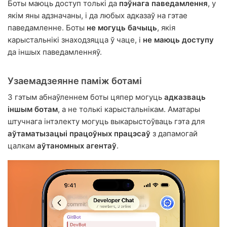
Боты маюць доступ толькі да
пэўнага паведамлення
, у
якім яны адзначаны, і да любых адказаў на гэтае
паведамленне. Боты
не могуць бачыць
, якія
карыстальнікі знаходзяцца ў чаце, і
не маюць доступу
да іншых паведамленняў.
Узаемадзеянне паміж ботамі
З гэтым абнаўленнем боты цяпер могуць
адказваць
іншым ботам
, а не толькі карыстальнікам. Аматары
штучнага інтэлекту могуць выкарыстоўваць гэта для
аўтаматызацыі працоўных працэсаў
з дапамогай
цалкам
аўтаномных агентаў
.