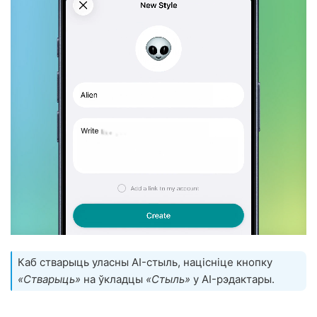
Каб стварыць уласны AI-стыль, націсніце кнопку
«Стварыць»
на ўкладцы
«Стыль»
у AI-рэдактары.