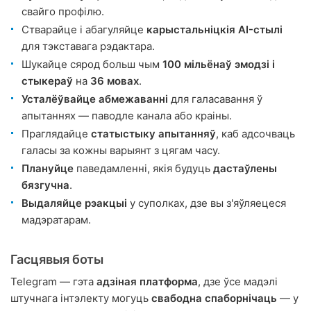
свайго профілю.
Стварайце і абагуляйце
карыстальніцкія AI-стылі
для тэкставага рэдактара.
Шукайце сярод больш чым
100 мільёнаў эмодзі і
стыкераў
на
36 мовах
.
Усталёўвайце абмежаванні
для галасавання ў
апытаннях — паводле канала або краіны.
Праглядайце
статыстыку апытанняў
, каб адсочваць
галасы за кожны варыянт з цягам часу.
Плануйце
паведамленні, якія будуць
дастаўлены
бязгучна
.
Выдаляйце рэакцыі
у суполках, дзе вы з'яўляецеся
мадэратарам.
Гасцявыя боты
Telegram — гэта
адзіная платформа
, дзе ўсе мадэлі
штучнага інтэлекту могуць
свабодна спаборнічаць
— у