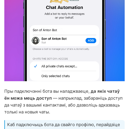
Пры падключэнні бота вы наладжваеце,
да якіх чатаў
ён можа мець доступ
— напрыклад, забараніць доступ
да чатаў з вашымі кантактамі, або дазволіць адказваць
толькі на новыя чаты.
Каб падключыць бота да свайго профілю, перайдзіце