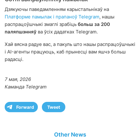
Дзякуючы паведамленням карыстальнікаў на
Платформе памылак і прапаноў Telegram
, нашы
распрацоўшчыкі змаглі зрабіць
больш за 200
паляпшэнняў
ва ўсіх дадатках Telegram.
Хай вясна радуе вас, а пакуль што нашы распрацоўшчыкі
і AI-агенты працуюць, каб прынесці вам яшчэ больш
радасці.
7 мая, 2026
Каманда Telegram
Forward
Tweet
Other News