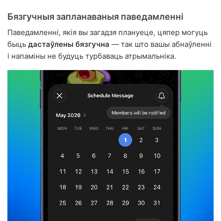
Бязгучныя запланаваныя паведамленні
Паведамленні, якія вы загадзя плануеце, цяпер могуць
быць
дастаўлены бязгучна
— так што вашы абнаўленні
і напаміны не будуць турбаваць атрымальніка.