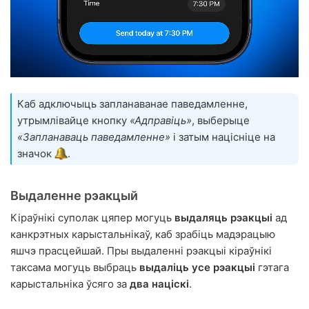
Каб адключыць запланаванае паведамленне,
утрымлівайце кнопку
«Адправіць»
, выберыце
«Запланаваць паведамленне»
і затым націсніце на
значок
.
Выдаленне рэакцый
Кіраўнікі суполак цяпер могуць
выдаляць рэакцыі
ад
канкрэтных карыстальнікаў, каб зрабіць мадэрацыю
яшчэ прасцейшай. Пры выдаленні рэакцыі кіраўнікі
таксама могуць выбраць
выдаліць усе рэакцыі
гэтага
карыстальніка ўсяго за
два націскі
.