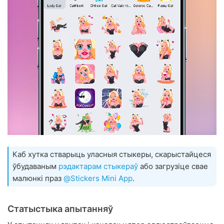
Каб хутка стварыць уласныя стыкеры, скарыстайцеся
ўбудаваным
рэдактарам стыкераў
або загрузіце свае
малюнкі праз
@Stickers Mini App
.
Статыстыка апытанняў