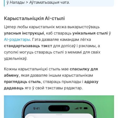
ў
Налады > Аўтаматызацыя чата
.
Карыстальніцкія AI-стылі
Цяпер любы карыстальнік можа выкарыстоўваць
уласныя інструкцыі
, каб ствараць
унікальныя стылі
ў
AI-рэдактары
. Гэта дазваляе камандам лёгка
стандартызаваць тэкст
для допісаў і рэкламы, а
суполкі могуць ствараць стылі з мемамі для сваіх
удзельнікаў.
Кожны карыстальніцкі стыль мае
спасылку для
абмену
, якая дазваляе іншым карыстальнікам
праглядаць стыль
, ствараць прыклады і
адразу
дадаваць
яго ў свой тэкставы рэдактар.