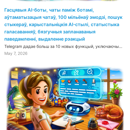
Гасцявыя AI-боты, чаты паміж ботамі,
аўтаматызацыя чатаў, 100 мільёнаў эмодзі, пошук
стыкераў, карыстальніцкія AI-стылі, статыстыка
галасаванняў, бязгучныя запланаваныя
паведамленні, выдаленне рэакцый
Telegram дадае больш за 10 новых функцый, уключаючы…
May 7, 2026