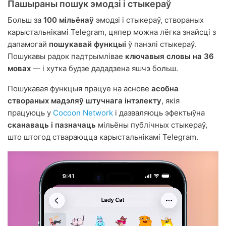
Пашыраны пошук эмодзі і стыкераў
Больш за
100 мільёнаў
эмодзі і стыкераў, створаных
карыстальнікамі Telegram, цяпер можна лёгка знайсці з
дапамогай
пошукавай функцыі
ў панэлі стыкераў.
Пошукавы радок падтрымлівае
ключавыя словы на 36
мовах
— і хутка будзе дададзена яшчэ больш.
Пошукавая функцыя працуе на аснове
асобна
створаных мадэляў штучнага інтэлекту
, якія
працуюць у
Cocoon Network
і дазваляюць эфектыўна
сканаваць і пазначаць
мільёны публічных стыкераў,
што штогод ствараюцца карыстальнікамі Telegram.