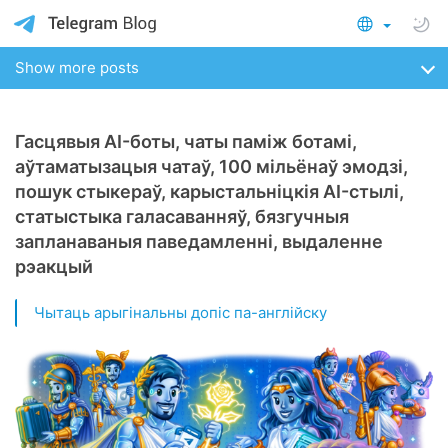
Show more posts
Гасцявыя AI-боты, чаты паміж ботамі,
аўтаматызацыя чатаў, 100 мільёнаў эмодзі,
пошук стыкераў, карыстальніцкія AI-стылі,
статыстыка галасаванняў, бязгучныя
запланаваныя паведамленні, выдаленне
рэакцый
Чытаць арыгінальны допіс па-англійску