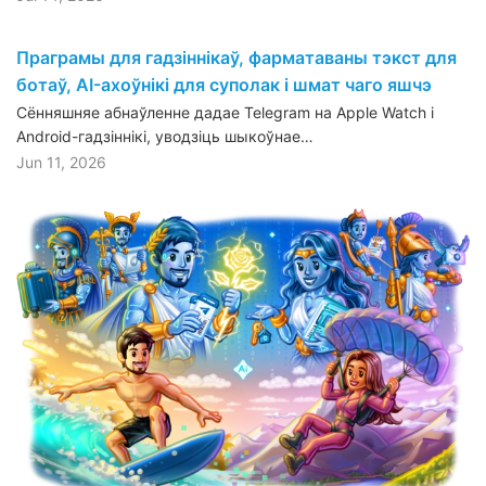
Праграмы для гадзіннікаў, фарматаваны тэкст для
ботаў, AI-ахоўнікі для суполак і шмат чаго яшчэ
Сённяшняе абнаўленне дадае Telegram на Apple Watch і
Android-гадзіннікі, уводзіць шыкоўнае…
Jun 11, 2026