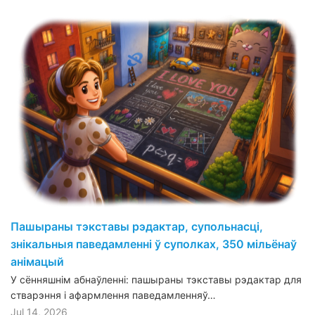
Пашыраны тэкставы рэдактар, супольнасці,
знікальныя паведамленні ў суполках, 350 мільёнаў
анімацый
У сённяшнім абнаўленні: пашыраны тэкставы рэдактар для
стварэння і афармлення паведамленняў…
Jul 14, 2026