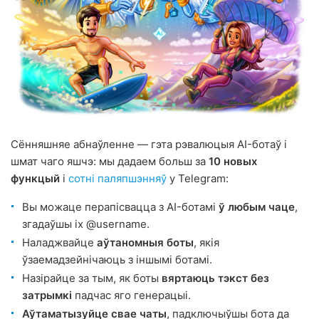
Сённяшняе абнаўленне — гэта рэвалюцыя AI-ботаў і
шмат чаго яшчэ: мы дадаем больш за
10 новых
функцый
і
сотні паляпшэнняў
у Telegram:
Вы можаце перапісвацца з AI-ботамі
ў любым чаце
,
згадаўшы іх @username.
Наладжвайце
аўтаномныя боты
, якія
ўзаемадзейнічаюць з іншымі ботамі.
Назірайце за тым, як боты
вяртаюць тэкст без
затрымкі
падчас яго генерацыі.
Аўтаматызуйце свае чаты
, падключыўшы бота да