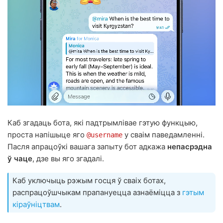
Каб згадаць бота, які падтрымлівае гэтую функцыю,
проста напішыце яго
у сваім паведамленні.
@username
Пасля апрацоўкі вашага запыту бот адкажа
непасрэдна
ў чаце
, дзе вы яго згадалі.
Каб уключыць рэжым госця ў сваіх ботах,
распрацоўшчыкам прапануецца азнаёміцца з
гэтым
кіраўніцтвам
.