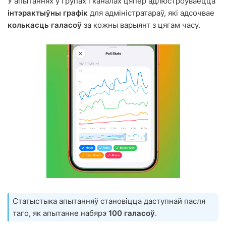
У апытаннях у групах і каналах цяпер адлюстроўваецца
інтэрактыўны графік
для адміністратараў, які адсочвае
колькасць галасоў
за кожны варыянт з цягам часу.
Статыстыка апытанняў становіцца даступнай пасля
таго, як апытанне набярэ
100 галасоў
.