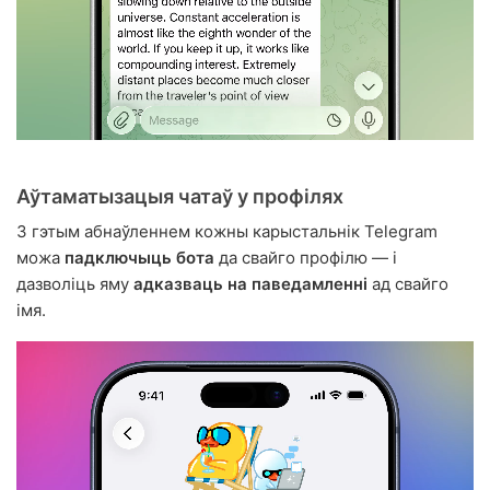
Аўтаматызацыя чатаў у профілях
З гэтым абнаўленнем кожны карыстальнік Telegram
можа
падключыць бота
да свайго профілю — і
дазволіць яму
адказваць на паведамленні
ад свайго
імя.