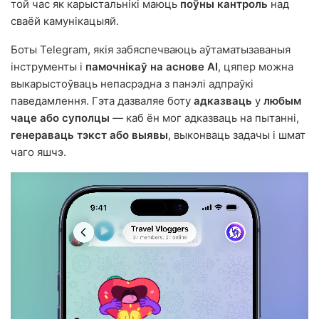
той час як карыстальнікі маюць
поўны кантроль
над
сваёй камунікацыяй.
Боты Telegram, якія забяспечваюць аўтаматызаваныя
інструменты і
памочнікаў на аснове AI
, цяпер можна
выкарыстоўваць непасрэдна з панэлі адпраўкі
паведамлення. Гэта дазваляе боту
адказваць
у
любым
чаце або суполцы
— каб ён мог адказваць на пытанні,
генераваць тэкст або выявы
, выконваць задачы і шмат
чаго яшчэ.