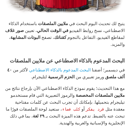
يتيح لك تحديث اليوم البحث في
ملايين الملصقات
باستخدام الذكاء
الاصطناعي، نسخ روابط الفيديو
في الوقت الحالي
، تعيين
صور غلاف
لمقاطع الفيديو، التفاعل بالنجوم
كقناتك
، تصفح
البوتات المشابهة
،
والمزيد.
البحث المدعوم بالذكاء الاصطناعي عن ملايين الملصقات
في ديسمبر؛ أضفنا
البحث المدعوم بالذكاء الاصطناعي
لأكثر من
٤٠
ألف ملصق
ورمز تعبيري من
الحزم الرسمية
لتليجرام.
مع هذا التحديث؛ يقوم نموذج الذكاء الاصطناعي الآن بإرجاع نتائج من
ملايين الملصقات المخصصة
والرموز التعبيرية التي قام مستخدمو
تيليجرام بتحميلها. بإمكانك أن تجرب البحث عن كلمات مفتاحية
معقدة مثل
أو
، ستعيد لوحة الملصقات فورًا ما
قرد يفكر
كلب فضاء
تبحث عنه بالضبط. تدعم هذه الميزة البحث بـ
٢٩ لغة
، بما في ذلك
الإنجليزية والإسبانية والعربية والهندية.